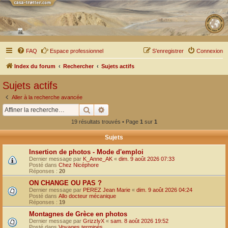
FAQ
Espace professionnel
S’enregistrer
Connexion
Index du forum
Rechercher
Sujets actifs
Sujets actifs
Aller à la recherche avancée
Rechercher
Recherche avancée
19 résultats trouvés • Page
1
sur
1
Sujets
Insertion de photos - Mode d'emploi
Dernier message par
K_Anne_AK
«
dim. 9 août 2026 07:33
Posté dans
Chez Nicéphore
Réponses :
20
ON CHANGE OU PAS ?
Dernier message par
PEREZ Jean Marie
«
dim. 9 août 2026 04:24
Posté dans
Allo docteur mécanique
Réponses :
19
Montagnes de Grèce en photos
Dernier message par
GrizzlyX
«
sam. 8 août 2026 19:52
Posté dans
Voyages terminés