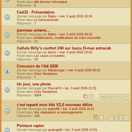
Posté dans
Allo docteur mécanique
Réponses :
6
Ced32 - Présentation
Dernier message par
Baloo
«
mer. 5 août 2026 16:04
Posté dans
Le caravansérail :
Réponses :
7
panneau solaire...
Dernier message par
Baloo
«
mer. 5 août 2026 09:15
Posté dans
Améliorations, modifications de votre ensemble
Réponses :
12
Cellule Billy’s confort 240 sur Isuzu D-max extracab
Dernier message par
bemo
«
mar. 4 août 2026 20:02
Posté dans
Les cases à roulettes
Réponses :
18
Concours de l'été 2026
Dernier message par
Maharouga
«
mar. 4 août 2026 09:01
Posté dans
Chez Nicéphore
Réponses :
7
Un jour, une photo
Dernier message par
Pascal74
«
lun. 3 août 2026 21:31
Posté dans
Chez Nicéphore
Réponses :
9264
1
368
369
370
371
…
c'est reparti mon kiki V2,0 nouveau délire
Dernier message par
patou88
«
lun. 3 août 2026 18:11
Posté dans
Vos réalisations et aménagements
Réponses :
248
1
7
8
9
10
…
Peinture raptor
Dernier message par
quatraplaf
«
lun. 3 août 2026 14:51