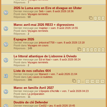
Réponses :
7
2026 le Luma erre en Eire et divague en Ulster
Dernier message par
Seb
«
sam. 8 août 2026 18:36
Posté dans
Voyages terminés
Réponses :
59
1
2
3
Maroc avril-mai 2026 RB33 + digressions
Dernier message par
majelan
«
sam. 8 août 2026 14:55
Posté dans
Voyages terminés
Réponses :
2
Espagne 2026
Dernier message par
jmlustrat7758
«
sam. 8 août 2026 13:18
Posté dans
Voyages en cours
Réponses :
149
1
2
3
4
5
6
Le littoral atlantique de Lisbonne à Oviedo
Dernier message par
Ed et Nad
«
sam. 8 août 2026 08:24
Posté dans
Voyages terminés
Réponses :
2
Liste de nos cellules 4X4
Dernier message par
Manard
«
ven. 7 août 2026 21:04
Posté dans
Les cases à roulettes
Réponses :
396
1
13
14
15
16
…
Maroc en famille Avril 2027
Dernier message par
L’épopée d’Achille
«
ven. 7 août 2026 04:23
Posté dans
La préparation
Réponses :
11
Double de clé Defender
Dernier message par
Ced32
«
jeu. 6 août 2026 19:45