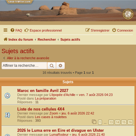
FAQ
Espace professionnel
S’enregistrer
Connexion
Index du forum
Rechercher
Sujets actifs
Sujets actifs
Aller à la recherche avancée
Rechercher
Recherche avancée
16 résultats trouvés • Page
1
sur
1
Sujets
Maroc en famille Avril 2027
Dernier message par
L’épopée d’Achille
«
ven. 7 août 2026 04:23
Posté dans
La préparation
Réponses :
11
Liste de nos cellules 4X4
Dernier message par
Zoom
«
jeu. 6 août 2026 22:42
Posté dans
Les cases à roulettes
Réponses :
393
1
13
14
15
16
…
2026 le Luma erre en Eire et divague en Ulster
Dernier message par
LumaRodeur
«
jeu. 6 août 2026 21:40