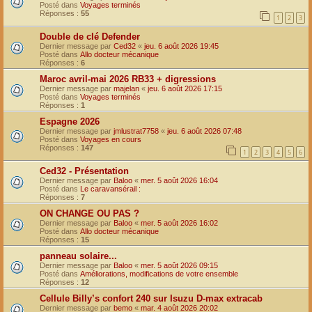
Posté dans
Voyages terminés
Réponses :
55
1
2
3
Double de clé Defender
Dernier message par
Ced32
«
jeu. 6 août 2026 19:45
Posté dans
Allo docteur mécanique
Réponses :
6
Maroc avril-mai 2026 RB33 + digressions
Dernier message par
majelan
«
jeu. 6 août 2026 17:15
Posté dans
Voyages terminés
Réponses :
1
Espagne 2026
Dernier message par
jmlustrat7758
«
jeu. 6 août 2026 07:48
Posté dans
Voyages en cours
Réponses :
147
1
2
3
4
5
6
Ced32 - Présentation
Dernier message par
Baloo
«
mer. 5 août 2026 16:04
Posté dans
Le caravansérail :
Réponses :
7
ON CHANGE OU PAS ?
Dernier message par
Baloo
«
mer. 5 août 2026 16:02
Posté dans
Allo docteur mécanique
Réponses :
15
panneau solaire...
Dernier message par
Baloo
«
mer. 5 août 2026 09:15
Posté dans
Améliorations, modifications de votre ensemble
Réponses :
12
Cellule Billy’s confort 240 sur Isuzu D-max extracab
Dernier message par
bemo
«
mar. 4 août 2026 20:02