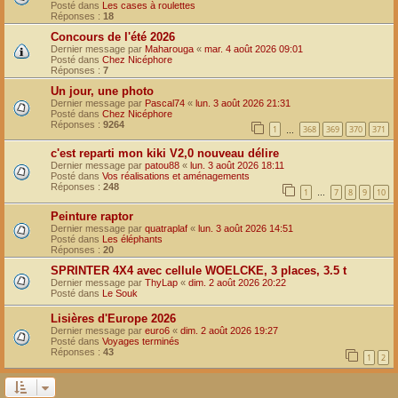
Posté dans
Les cases à roulettes
Réponses :
18
Concours de l'été 2026
Dernier message par
Maharouga
«
mar. 4 août 2026 09:01
Posté dans
Chez Nicéphore
Réponses :
7
Un jour, une photo
Dernier message par
Pascal74
«
lun. 3 août 2026 21:31
Posté dans
Chez Nicéphore
Réponses :
9264
1
368
369
370
371
…
c'est reparti mon kiki V2,0 nouveau délire
Dernier message par
patou88
«
lun. 3 août 2026 18:11
Posté dans
Vos réalisations et aménagements
Réponses :
248
1
7
8
9
10
…
Peinture raptor
Dernier message par
quatraplaf
«
lun. 3 août 2026 14:51
Posté dans
Les éléphants
Réponses :
20
SPRINTER 4X4 avec cellule WOELCKE, 3 places, 3.5 t
Dernier message par
ThyLap
«
dim. 2 août 2026 20:22
Posté dans
Le Souk
Lisières d'Europe 2026
Dernier message par
euro6
«
dim. 2 août 2026 19:27
Posté dans
Voyages terminés
Réponses :
43
1
2