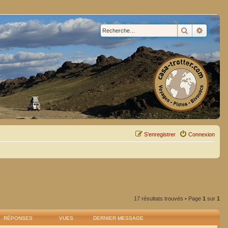
Rechercher
Recherc
S’enregistrer
Connexion
17 résultats trouvés • Page
1
sur
1
RÉPONSES
VUES
DERNIER MESSAGE