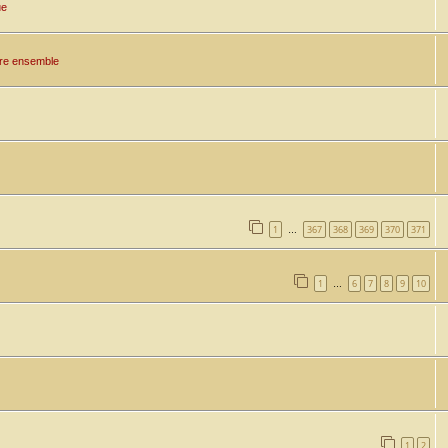
ue
tre ensemble
1
367
368
369
370
371
…
1
6
7
8
9
10
…
1
2