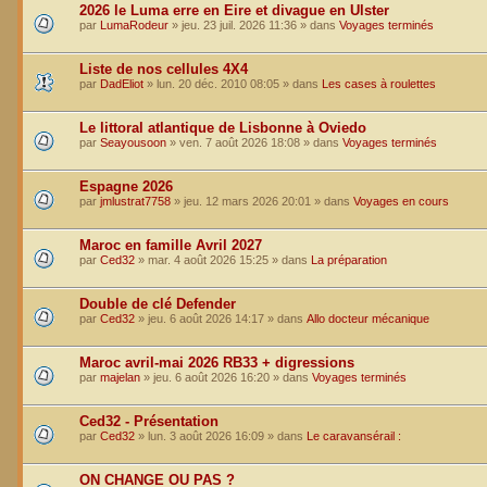
2026 le Luma erre en Eire et divague en Ulster
par
LumaRodeur
»
jeu. 23 juil. 2026 11:36
» dans
Voyages terminés
Liste de nos cellules 4X4
par
DadEliot
»
lun. 20 déc. 2010 08:05
» dans
Les cases à roulettes
Le littoral atlantique de Lisbonne à Oviedo
par
Seayousoon
»
ven. 7 août 2026 18:08
» dans
Voyages terminés
Espagne 2026
par
jmlustrat7758
»
jeu. 12 mars 2026 20:01
» dans
Voyages en cours
Maroc en famille Avril 2027
par
Ced32
»
mar. 4 août 2026 15:25
» dans
La préparation
Double de clé Defender
par
Ced32
»
jeu. 6 août 2026 14:17
» dans
Allo docteur mécanique
Maroc avril-mai 2026 RB33 + digressions
par
majelan
»
jeu. 6 août 2026 16:20
» dans
Voyages terminés
Ced32 - Présentation
par
Ced32
»
lun. 3 août 2026 16:09
» dans
Le caravansérail :
ON CHANGE OU PAS ?