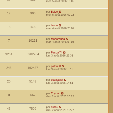
mer. 5 août 2026 16:02
par
Baloo
12
906
mer. 5 août 2026 09:15
par
bemo
18
1400
mar. 4 août 2026 20:02
par
Maharouga
7
10211
mar. 4 août 2026 09:01
par
Pascal74
9264
3902264
lun. 3 août 2026 21:31
par
patou88
248
162487
lun. 3 août 2026 18:11
par
quatraplaf
20
5148
lun. 3 août 2026 14:51
par
ThyLap
0
662
dim. 2 août 2026 20:22
par
euro6
43
7509
dim. 2 août 2026 19:27