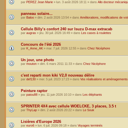
par
PEREZ Jean Marie
»
lun. 3 août 2026 18:11
» dans
Allo docteur mécaniq
panneau solaire...
par
Baloo
»
dim. 2 août 2026 13:54
» dans
Améliorations, modifications de vo
Cellule Billy’s confort 240 sur Isuzu D-max extracab
par
augras
»
jeu. 30 juil. 2026 16:49
» dans
Les cases à roulettes
Concours de l'été 2026
par
K_Anne_AK
»
mar. 7 juil. 2026 12:55
» dans
Chez Nicéphore
Un jour, une photo
par
mouton
»
dim. 6 mars 2011 11:33
» dans
Chez Nicéphore
c'est reparti mon kiki V2,0 nouveau délire
par
def130
»
mer. 5 juil. 2023 17:23
» dans
Vos réalisations et aménagements
Peinture raptor
par
patou88
»
jeu. 11 juin 2026 10:10
» dans
Les éléphants
SPRINTER 4X4 avec cellule WOELCKE, 3 places, 3.5 t
par
ThyLap
»
dim. 2 août 2026 20:22
» dans
Le Souk
Lisières d'Europe 2026
par
euro6
»
lun. 6 juil. 2026 09:18
» dans
Voyages terminés