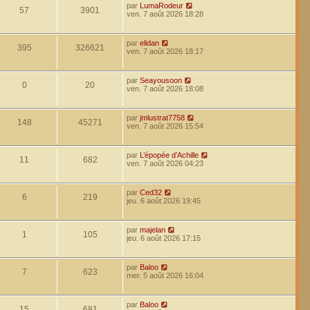
par
LumaRodeur
57
3901
ven. 7 août 2026 18:28
par
elidan
395
326621
ven. 7 août 2026 18:17
par
Seayousoon
0
20
ven. 7 août 2026 18:08
par
jmlustrat7758
148
45271
ven. 7 août 2026 15:54
par
L’épopée d’Achille
11
682
ven. 7 août 2026 04:23
par
Ced32
6
219
jeu. 6 août 2026 19:45
par
majelan
1
105
jeu. 6 août 2026 17:15
par
Baloo
7
623
mer. 5 août 2026 16:04
par
Baloo
15
681