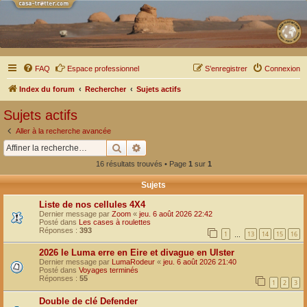
FAQ
Espace professionnel
S’enregistrer
Connexion
Index du forum
Rechercher
Sujets actifs
Sujets actifs
Aller à la recherche avancée
Rechercher
Recherche avancée
16 résultats trouvés • Page
1
sur
1
Sujets
Liste de nos cellules 4X4
Dernier message par
Zoom
«
jeu. 6 août 2026 22:42
Posté dans
Les cases à roulettes
Réponses :
393
1
13
14
15
16
…
2026 le Luma erre en Eire et divague en Ulster
Dernier message par
LumaRodeur
«
jeu. 6 août 2026 21:40
Posté dans
Voyages terminés
Réponses :
55
1
2
3
Double de clé Defender