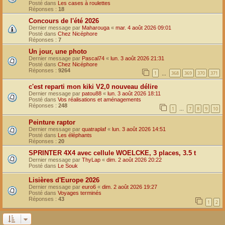
Posté dans
Les cases à roulettes
Réponses :
18
Concours de l'été 2026
Dernier message par
Maharouga
«
mar. 4 août 2026 09:01
Posté dans
Chez Nicéphore
Réponses :
7
Un jour, une photo
Dernier message par
Pascal74
«
lun. 3 août 2026 21:31
Posté dans
Chez Nicéphore
Réponses :
9264
1
368
369
370
371
…
c'est reparti mon kiki V2,0 nouveau délire
Dernier message par
patou88
«
lun. 3 août 2026 18:11
Posté dans
Vos réalisations et aménagements
Réponses :
248
1
7
8
9
10
…
Peinture raptor
Dernier message par
quatraplaf
«
lun. 3 août 2026 14:51
Posté dans
Les éléphants
Réponses :
20
SPRINTER 4X4 avec cellule WOELCKE, 3 places, 3.5 t
Dernier message par
ThyLap
«
dim. 2 août 2026 20:22
Posté dans
Le Souk
Lisières d'Europe 2026
Dernier message par
euro6
«
dim. 2 août 2026 19:27
Posté dans
Voyages terminés
Réponses :
43
1
2