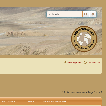
Rechercher
Recherc
S’enregistrer
Connexion
17 résultats trouvés • Page
1
sur
1
RÉPONSES
VUES
DERNIER MESSAGE