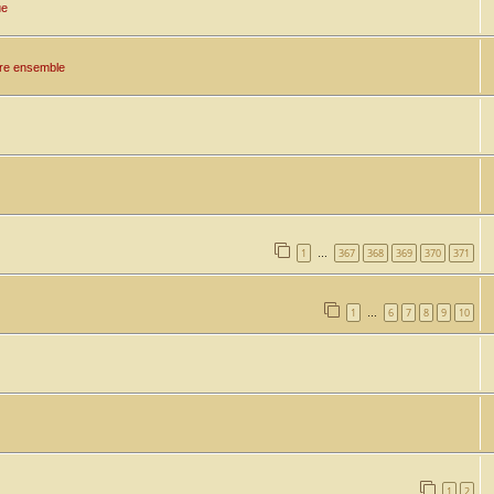
ue
tre ensemble
1
367
368
369
370
371
…
1
6
7
8
9
10
…
1
2