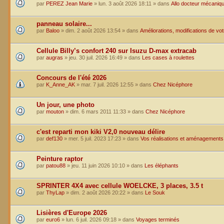
par
PEREZ Jean Marie
»
lun. 3 août 2026 18:11
» dans
Allo docteur mécaniq
panneau solaire...
par
Baloo
»
dim. 2 août 2026 13:54
» dans
Améliorations, modifications de vo
Cellule Billy’s confort 240 sur Isuzu D-max extracab
par
augras
»
jeu. 30 juil. 2026 16:49
» dans
Les cases à roulettes
Concours de l'été 2026
par
K_Anne_AK
»
mar. 7 juil. 2026 12:55
» dans
Chez Nicéphore
Un jour, une photo
par
mouton
»
dim. 6 mars 2011 11:33
» dans
Chez Nicéphore
c'est reparti mon kiki V2,0 nouveau délire
par
def130
»
mer. 5 juil. 2023 17:23
» dans
Vos réalisations et aménagements
Peinture raptor
par
patou88
»
jeu. 11 juin 2026 10:10
» dans
Les éléphants
SPRINTER 4X4 avec cellule WOELCKE, 3 places, 3.5 t
par
ThyLap
»
dim. 2 août 2026 20:22
» dans
Le Souk
Lisières d'Europe 2026
par
euro6
»
lun. 6 juil. 2026 09:18
» dans
Voyages terminés