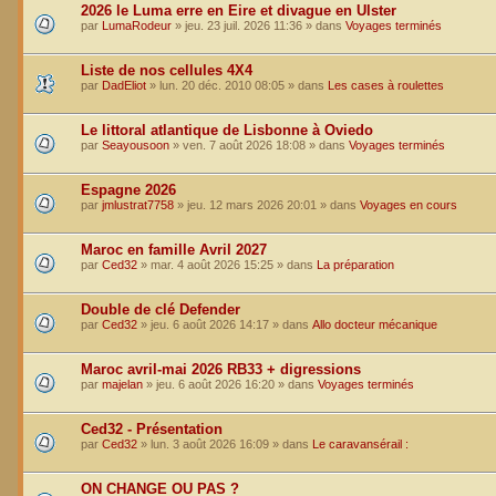
2026 le Luma erre en Eire et divague en Ulster
par
LumaRodeur
»
jeu. 23 juil. 2026 11:36
» dans
Voyages terminés
Liste de nos cellules 4X4
par
DadEliot
»
lun. 20 déc. 2010 08:05
» dans
Les cases à roulettes
Le littoral atlantique de Lisbonne à Oviedo
par
Seayousoon
»
ven. 7 août 2026 18:08
» dans
Voyages terminés
Espagne 2026
par
jmlustrat7758
»
jeu. 12 mars 2026 20:01
» dans
Voyages en cours
Maroc en famille Avril 2027
par
Ced32
»
mar. 4 août 2026 15:25
» dans
La préparation
Double de clé Defender
par
Ced32
»
jeu. 6 août 2026 14:17
» dans
Allo docteur mécanique
Maroc avril-mai 2026 RB33 + digressions
par
majelan
»
jeu. 6 août 2026 16:20
» dans
Voyages terminés
Ced32 - Présentation
par
Ced32
»
lun. 3 août 2026 16:09
» dans
Le caravansérail :
ON CHANGE OU PAS ?