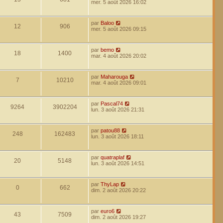
mer. 5 août 2026 16:02
par
Baloo
12
906
mer. 5 août 2026 09:15
par
bemo
18
1400
mar. 4 août 2026 20:02
par
Maharouga
7
10210
mar. 4 août 2026 09:01
par
Pascal74
9264
3902204
lun. 3 août 2026 21:31
par
patou88
248
162483
lun. 3 août 2026 18:11
par
quatraplaf
20
5148
lun. 3 août 2026 14:51
par
ThyLap
0
662
dim. 2 août 2026 20:22
par
euro6
43
7509
dim. 2 août 2026 19:27