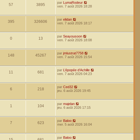
par
LumaRodeur
57
3895
ven. 7 août 2026 18:28
par
elidan
395
326606
ven. 7 août 2026 18:17
par
Seayousoon
0
13
ven. 7 août 2026 18:08
par
jmlustrat7758
148
45267
ven. 7 août 2026 15:54
par
L’épopée d’Achille
11
681
ven. 7 août 2026 04:23
par
Ced32
6
218
jeu. 6 août 2026 19:45
par
majelan
1
104
jeu. 6 août 2026 17:15
par
Baloo
7
623
mer. 5 août 2026 16:04
par
Baloo
15
681