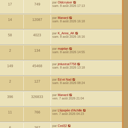
par
Oldcruiser
17
749
sam. 8 août 2026 17:13
par
Manard
14
12087
sam. 8 août 2026 16:18
par
K_Anne_AK
58
4023
sam. 8 août 2026 16:16
par
majelan
2
134
sam. 8 août 2026 14:55
par
jmlustrat7758
149
45468
sam. 8 août 2026 13:18
par
Ed et Nad
2
127
sam. 8 août 2026 08:24
par
Manard
396
326833
ven. 7 août 2026 21:04
par
L’épopée d’Achille
11
766
ven. 7 août 2026 04:23
par
Ced32
6
267