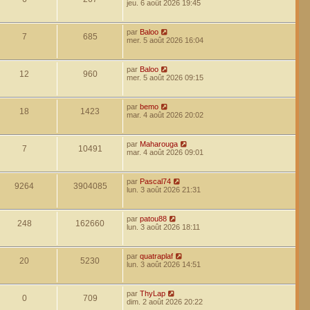
jeu. 6 août 2026 19:45
par
Baloo
7
685
mer. 5 août 2026 16:04
par
Baloo
12
960
mer. 5 août 2026 09:15
par
bemo
18
1423
mar. 4 août 2026 20:02
par
Maharouga
7
10491
mar. 4 août 2026 09:01
par
Pascal74
9264
3904085
lun. 3 août 2026 21:31
par
patou88
248
162660
lun. 3 août 2026 18:11
par
quatraplaf
20
5230
lun. 3 août 2026 14:51
par
ThyLap
0
709
dim. 2 août 2026 20:22