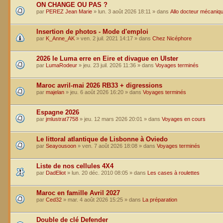
ON CHANGE OU PAS ?
par
PEREZ Jean Marie
»
lun. 3 août 2026 18:11
» dans
Allo docteur mécaniq
Insertion de photos - Mode d'emploi
par
K_Anne_AK
»
ven. 2 juil. 2021 14:17
» dans
Chez Nicéphore
2026 le Luma erre en Eire et divague en Ulster
par
LumaRodeur
»
jeu. 23 juil. 2026 11:36
» dans
Voyages terminés
Maroc avril-mai 2026 RB33 + digressions
par
majelan
»
jeu. 6 août 2026 16:20
» dans
Voyages terminés
Espagne 2026
par
jmlustrat7758
»
jeu. 12 mars 2026 20:01
» dans
Voyages en cours
Le littoral atlantique de Lisbonne à Oviedo
par
Seayousoon
»
ven. 7 août 2026 18:08
» dans
Voyages terminés
Liste de nos cellules 4X4
par
DadEliot
»
lun. 20 déc. 2010 08:05
» dans
Les cases à roulettes
Maroc en famille Avril 2027
par
Ced32
»
mar. 4 août 2026 15:25
» dans
La préparation
Double de clé Defender