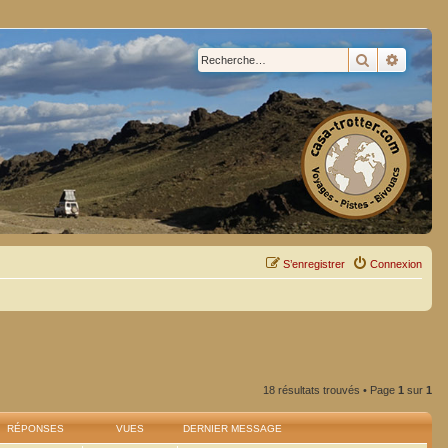
Rechercher
Recherc
S’enregistrer
Connexion
18 résultats trouvés • Page
1
sur
1
RÉPONSES
VUES
DERNIER MESSAGE