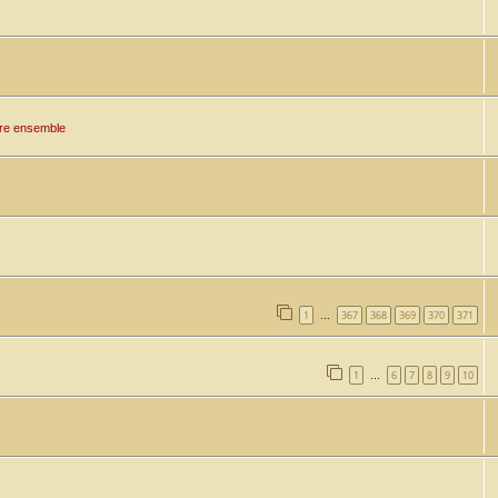
tre ensemble
1
367
368
369
370
371
…
1
6
7
8
9
10
…