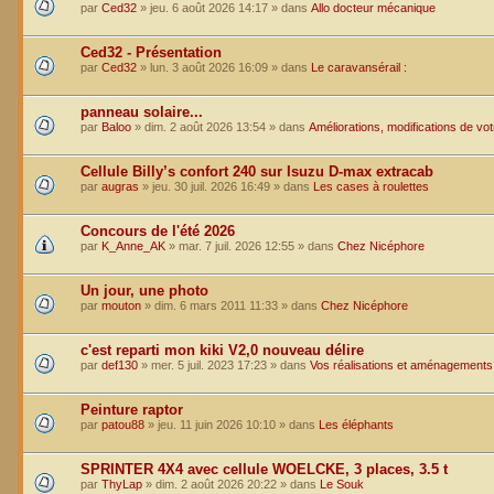
par
Ced32
»
jeu. 6 août 2026 14:17
» dans
Allo docteur mécanique
Ced32 - Présentation
par
Ced32
»
lun. 3 août 2026 16:09
» dans
Le caravansérail :
panneau solaire...
par
Baloo
»
dim. 2 août 2026 13:54
» dans
Améliorations, modifications de vo
Cellule Billy’s confort 240 sur Isuzu D-max extracab
par
augras
»
jeu. 30 juil. 2026 16:49
» dans
Les cases à roulettes
Concours de l'été 2026
par
K_Anne_AK
»
mar. 7 juil. 2026 12:55
» dans
Chez Nicéphore
Un jour, une photo
par
mouton
»
dim. 6 mars 2011 11:33
» dans
Chez Nicéphore
c'est reparti mon kiki V2,0 nouveau délire
par
def130
»
mer. 5 juil. 2023 17:23
» dans
Vos réalisations et aménagements
Peinture raptor
par
patou88
»
jeu. 11 juin 2026 10:10
» dans
Les éléphants
SPRINTER 4X4 avec cellule WOELCKE, 3 places, 3.5 t
par
ThyLap
»
dim. 2 août 2026 20:22
» dans
Le Souk