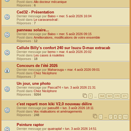
Posté dans
Allo docteur mécanique
Réponses :
6
Ced32 - Présentation
Dernier message par
Baloo
«
mer. 5 août 2026 16:04
Posté dans
Le caravansérail :
Réponses :
7
panneau solaire...
Dernier message par
Baloo
«
mer. 5 août 2026 09:15
Posté dans
Améliorations, modifications de votre ensemble
Réponses :
12
Cellule Billy’s confort 240 sur Isuzu D-max extracab
Dernier message par
bemo
«
mar. 4 août 2026 20:02
Posté dans
Les cases à roulettes
Réponses :
18
Concours de l'été 2026
Dernier message par
Maharouga
«
mar. 4 août 2026 09:01
Posté dans
Chez Nicéphore
Réponses :
7
Un jour, une photo
Dernier message par
Pascal74
«
lun. 3 août 2026 21:31
Posté dans
Chez Nicéphore
Réponses :
9264
1
368
369
370
371
…
c'est reparti mon kiki V2,0 nouveau délire
Dernier message par
patou88
«
lun. 3 août 2026 18:11
Posté dans
Vos réalisations et aménagements
Réponses :
248
1
7
8
9
10
…
Peinture raptor
Dernier message par
quatraplaf
«
lun. 3 août 2026 14:51