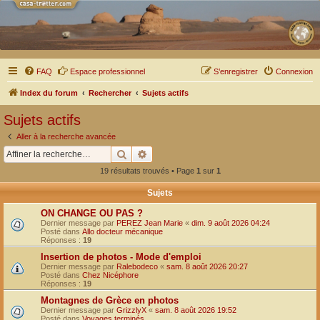
FAQ
Espace professionnel
S’enregistrer
Connexion
Index du forum
Rechercher
Sujets actifs
Sujets actifs
Aller à la recherche avancée
Rechercher
Recherche avancée
19 résultats trouvés • Page
1
sur
1
Sujets
ON CHANGE OU PAS ?
Dernier message par
PEREZ Jean Marie
«
dim. 9 août 2026 04:24
Posté dans
Allo docteur mécanique
Réponses :
19
Insertion de photos - Mode d'emploi
Dernier message par
Ralebodeco
«
sam. 8 août 2026 20:27
Posté dans
Chez Nicéphore
Réponses :
19
Montagnes de Grèce en photos
Dernier message par
GrizzlyX
«
sam. 8 août 2026 19:52
Posté dans
Voyages terminés