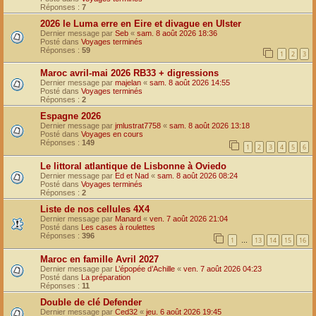
Réponses :
7
2026 le Luma erre en Eire et divague en Ulster
Dernier message par
Seb
«
sam. 8 août 2026 18:36
Posté dans
Voyages terminés
Réponses :
59
1
2
3
Maroc avril-mai 2026 RB33 + digressions
Dernier message par
majelan
«
sam. 8 août 2026 14:55
Posté dans
Voyages terminés
Réponses :
2
Espagne 2026
Dernier message par
jmlustrat7758
«
sam. 8 août 2026 13:18
Posté dans
Voyages en cours
Réponses :
149
1
2
3
4
5
6
Le littoral atlantique de Lisbonne à Oviedo
Dernier message par
Ed et Nad
«
sam. 8 août 2026 08:24
Posté dans
Voyages terminés
Réponses :
2
Liste de nos cellules 4X4
Dernier message par
Manard
«
ven. 7 août 2026 21:04
Posté dans
Les cases à roulettes
Réponses :
396
1
13
14
15
16
…
Maroc en famille Avril 2027
Dernier message par
L’épopée d’Achille
«
ven. 7 août 2026 04:23
Posté dans
La préparation
Réponses :
11
Double de clé Defender
Dernier message par
Ced32
«
jeu. 6 août 2026 19:45