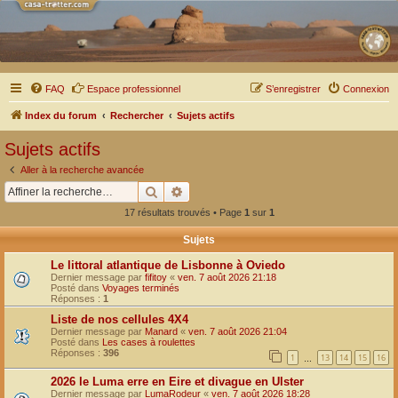
FAQ
Espace professionnel
S’enregistrer
Connexion
Index du forum
Rechercher
Sujets actifs
Sujets actifs
Aller à la recherche avancée
Rechercher
Recherche avancée
17 résultats trouvés • Page
1
sur
1
Sujets
Le littoral atlantique de Lisbonne à Oviedo
Dernier message par
fifitoy
«
ven. 7 août 2026 21:18
Posté dans
Voyages terminés
Réponses :
1
Liste de nos cellules 4X4
Dernier message par
Manard
«
ven. 7 août 2026 21:04
Posté dans
Les cases à roulettes
Réponses :
396
1
13
14
15
16
…
2026 le Luma erre en Eire et divague en Ulster
Dernier message par
LumaRodeur
«
ven. 7 août 2026 18:28