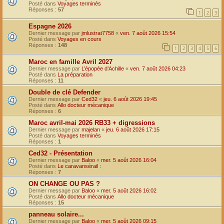
Posté dans
Voyages terminés
Réponses :
57
1
2
3
Espagne 2026
Dernier message par
jmlustrat7758
«
ven. 7 août 2026 15:54
Posté dans
Voyages en cours
Réponses :
148
1
2
3
4
5
6
Maroc en famille Avril 2027
Dernier message par
L’épopée d’Achille
«
ven. 7 août 2026 04:23
Posté dans
La préparation
Réponses :
11
Double de clé Defender
Dernier message par
Ced32
«
jeu. 6 août 2026 19:45
Posté dans
Allo docteur mécanique
Réponses :
6
Maroc avril-mai 2026 RB33 + digressions
Dernier message par
majelan
«
jeu. 6 août 2026 17:15
Posté dans
Voyages terminés
Réponses :
1
Ced32 - Présentation
Dernier message par
Baloo
«
mer. 5 août 2026 16:04
Posté dans
Le caravansérail :
Réponses :
7
ON CHANGE OU PAS ?
Dernier message par
Baloo
«
mer. 5 août 2026 16:02
Posté dans
Allo docteur mécanique
Réponses :
15
panneau solaire...
Dernier message par
Baloo
«
mer. 5 août 2026 09:15