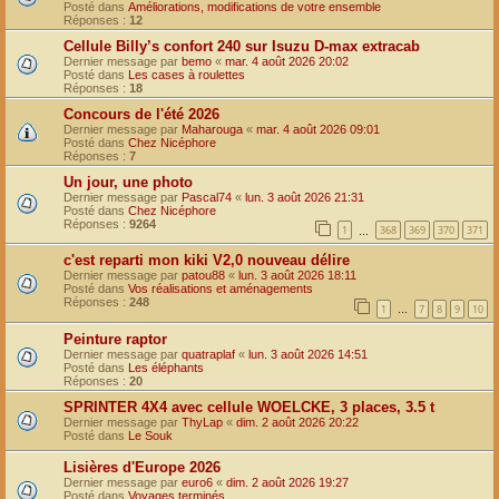
Posté dans
Améliorations, modifications de votre ensemble
Réponses :
12
Cellule Billy’s confort 240 sur Isuzu D-max extracab
Dernier message par
bemo
«
mar. 4 août 2026 20:02
Posté dans
Les cases à roulettes
Réponses :
18
Concours de l'été 2026
Dernier message par
Maharouga
«
mar. 4 août 2026 09:01
Posté dans
Chez Nicéphore
Réponses :
7
Un jour, une photo
Dernier message par
Pascal74
«
lun. 3 août 2026 21:31
Posté dans
Chez Nicéphore
Réponses :
9264
1
368
369
370
371
…
c'est reparti mon kiki V2,0 nouveau délire
Dernier message par
patou88
«
lun. 3 août 2026 18:11
Posté dans
Vos réalisations et aménagements
Réponses :
248
1
7
8
9
10
…
Peinture raptor
Dernier message par
quatraplaf
«
lun. 3 août 2026 14:51
Posté dans
Les éléphants
Réponses :
20
SPRINTER 4X4 avec cellule WOELCKE, 3 places, 3.5 t
Dernier message par
ThyLap
«
dim. 2 août 2026 20:22
Posté dans
Le Souk
Lisières d'Europe 2026
Dernier message par
euro6
«
dim. 2 août 2026 19:27
Posté dans
Voyages terminés