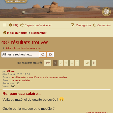
FAQ
Espace professionnel
S’enregistrer
Connexion
Index du forum
Rechercher
487 résultats trouvés
Aller à la recherche avancée
Rechercher
Recherche avancée
Page
1
sur
20
1
2
3
4
5
20
Suivante
487 résultats trouvés
…
par
Gillesf
dim. 2 août 2026 17:38
Forum :
Améliorations, modifications de votre ensemble
Sujet :
panneau solaire...
Réponses :
12
Vues :
905
Re: panneau solaire...
Voilà du matériel de qualité éprouvée !
Quelle est la marque et le modèle ?
Aller au message