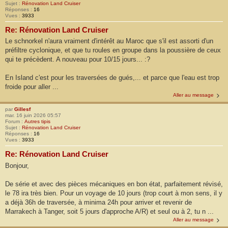
Sujet :
Rénovation Land Cruiser
Réponses :
16
Vues :
3933
Re: Rénovation Land Cruiser
Le schnorkel n'aura vraiment d'intérêt au Maroc que s'il est assorti d'un
préfiltre cyclonique, et que tu roules en groupe dans la poussière de ceux
qui te précèdent. A nouveau pour 10/15 jours... :?
En Island c'est pour les traversées de gués,... et parce que l'eau est trop
froide pour aller ...
Aller au message
par
Gillesf
mar. 16 juin 2026 05:57
Forum :
Autres tipis
Sujet :
Rénovation Land Cruiser
Réponses :
16
Vues :
3933
Re: Rénovation Land Cruiser
Bonjour,
De série et avec des pièces mécaniques en bon état, parfaitement révisé,
le 78 ira très bien. Pour un voyage de 10 jours (trop court à mon sens, il y
a déjà 36h de traversée, à minima 24h pour arriver et revenir de
Marrakech à Tanger, soit 5 jours d'approche A/R) et seul ou à 2, tu n ...
Aller au message