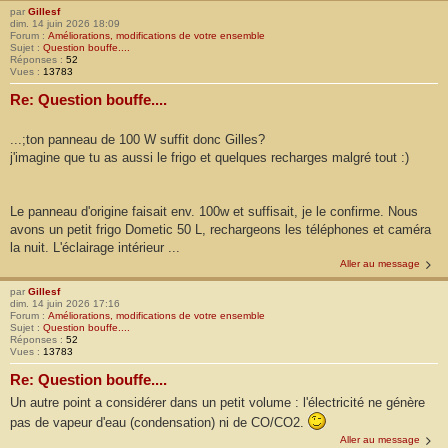
par
Gillesf
dim. 14 juin 2026 18:09
Forum :
Améliorations, modifications de votre ensemble
Sujet :
Question bouffe....
Réponses :
52
Vues :
13783
Re: Question bouffe....
...;ton panneau de 100 W suffit donc Gilles?
j'imagine que tu as aussi le frigo et quelques recharges malgré tout :)
Le panneau d'origine faisait env. 100w et suffisait, je le confirme. Nous
avons un petit frigo Dometic 50 L, rechargeons les téléphones et caméra
la nuit. L'éclairage intérieur ...
Aller au message
par
Gillesf
dim. 14 juin 2026 17:16
Forum :
Améliorations, modifications de votre ensemble
Sujet :
Question bouffe....
Réponses :
52
Vues :
13783
Re: Question bouffe....
Un autre point a considérer dans un petit volume : l'électricité ne génère
pas de vapeur d'eau (condensation) ni de CO/CO2.
Aller au message