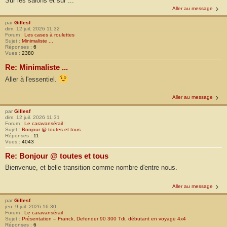
Sur les salons et sur ...
Aller au message
par
Gillesf
dim. 12 juil. 2026 11:32
Forum :
Les cases à roulettes
Sujet :
Minimaliste ...
Réponses :
6
Vues :
2380
Re: Minimaliste ...
Aller à l'essentiel.
Aller au message
par
Gillesf
dim. 12 juil. 2026 11:31
Forum :
Le caravansérail :
Sujet :
Bonjour @ toutes et tous
Réponses :
11
Vues :
4043
Re: Bonjour @ toutes et tous
Bienvenue, et belle transition comme nombre d'entre nous.
Aller au message
par
Gillesf
jeu. 9 juil. 2026 16:30
Forum :
Le caravansérail :
Sujet :
Présentation – Franck, Defender 90 300 Tdi, débutant en voyage 4x4
Réponses :
6