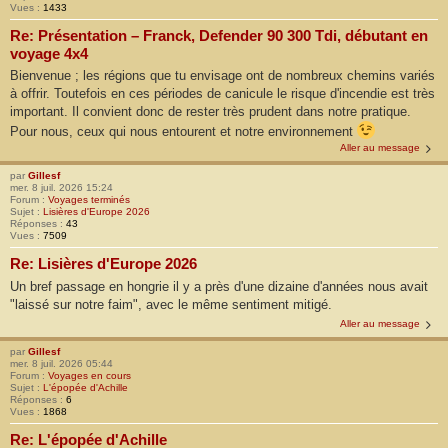
Vues :
1433
Re: Présentation – Franck, Defender 90 300 Tdi, débutant en
voyage 4x4
Bienvenue ; les régions que tu envisage ont de nombreux chemins variés
à offrir. Toutefois en ces périodes de canicule le risque d'incendie est très
important. Il convient donc de rester très prudent dans notre pratique.
Pour nous, ceux qui nous entourent et notre environnement
Aller au message
par
Gillesf
mer. 8 juil. 2026 15:24
Forum :
Voyages terminés
Sujet :
Lisières d'Europe 2026
Réponses :
43
Vues :
7509
Re: Lisières d'Europe 2026
Un bref passage en hongrie il y a près d'une dizaine d'années nous avait
"laissé sur notre faim", avec le même sentiment mitigé.
Aller au message
par
Gillesf
mer. 8 juil. 2026 05:44
Forum :
Voyages en cours
Sujet :
L'épopée d'Achille
Réponses :
6
Vues :
1868
Re: L'épopée d'Achille