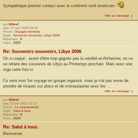
Sympathique premier contact avec le continent nord américain.
Aller au message
par
Gillesf
sam. 27 juin 2026 09:30
Forum :
Voyages terminés
Sujet :
Souvenirs souvenirs, Libye 2006
Réponses :
6
Vues :
3320
Re: Souvenirs souvenirs, Libye 2006
On a craqué : avant d'être trop gagnés pas la sénilité et Alzheimer, on va
se refaire des souvenirs de Libye au Printemps prochain. Mais avec une
orga cette fois-ci.
Ce sera mon 1er voyage en groupe organisé, mais je n'ai pas envie de
prendre de risques sur place et de m'enquiquiner avec les ...
Aller au message
par
Gillesf
mar. 23 juin 2026 22:14
Forum :
Le caravansérail :
Sujet :
Salut à tous.
Réponses :
6
Vues :
1623
Re: Salut à tous.
Bienvenue,