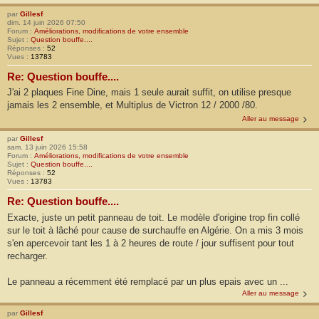
par
Gillesf
dim. 14 juin 2026 07:50
Forum :
Améliorations, modifications de votre ensemble
Sujet :
Question bouffe....
Réponses :
52
Vues :
13783
Re: Question bouffe....
J'ai 2 plaques Fine Dine, mais 1 seule aurait suffit, on utilise presque
jamais les 2 ensemble, et Multiplus de Victron 12 / 2000 /80.
Aller au message
par
Gillesf
sam. 13 juin 2026 15:58
Forum :
Améliorations, modifications de votre ensemble
Sujet :
Question bouffe....
Réponses :
52
Vues :
13783
Re: Question bouffe....
Exacte, juste un petit panneau de toit. Le modèle d'origine trop fin collé
sur le toit à lâché pour cause de surchauffe en Algérie. On a mis 3 mois
s'en apercevoir tant les 1 à 2 heures de route / jour suffisent pour tout
recharger.
Le panneau a récemment été remplacé par un plus epais avec un ...
Aller au message
par
Gillesf