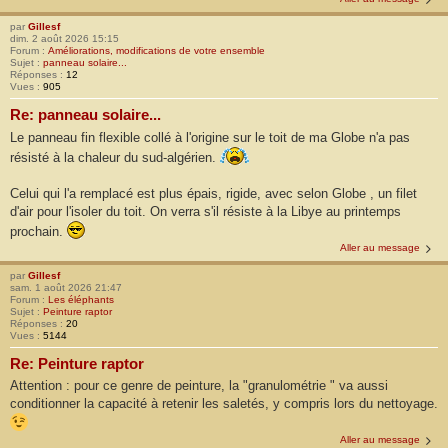
par
Gillesf
dim. 2 août 2026 15:15
Forum :
Améliorations, modifications de votre ensemble
Sujet :
panneau solaire...
Réponses :
12
Vues :
905
Re: panneau solaire...
Le panneau fin flexible collé à l'origine sur le toit de ma Globe n'a pas
résisté à la chaleur du sud-algérien.
Celui qui l'a remplacé est plus épais, rigide, avec selon Globe , un filet
d'air pour l'isoler du toit. On verra s'il résiste à la Libye au printemps
prochain.
Aller au message
par
Gillesf
sam. 1 août 2026 21:47
Forum :
Les éléphants
Sujet :
Peinture raptor
Réponses :
20
Vues :
5144
Re: Peinture raptor
Attention : pour ce genre de peinture, la "granulométrie " va aussi
conditionner la capacité à retenir les saletés, y compris lors du nettoyage.
Aller au message