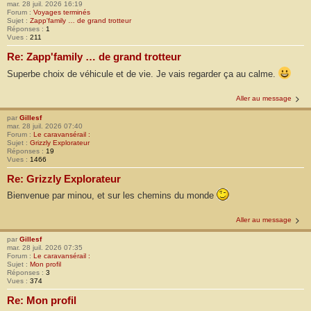
mar. 28 juil. 2026 16:19
Forum :
Voyages terminés
Sujet :
Zapp'family … de grand trotteur
Réponses :
1
Vues :
211
Re: Zapp'family … de grand trotteur
Superbe choix de véhicule et de vie. Je vais regarder ça au calme.
Aller au message
par
Gillesf
mar. 28 juil. 2026 07:40
Forum :
Le caravansérail :
Sujet :
Grizzly Explorateur
Réponses :
19
Vues :
1466
Re: Grizzly Explorateur
Bienvenue par minou, et sur les chemins du monde
Aller au message
par
Gillesf
mar. 28 juil. 2026 07:35
Forum :
Le caravansérail :
Sujet :
Mon profil
Réponses :
3
Vues :
374
Re: Mon profil