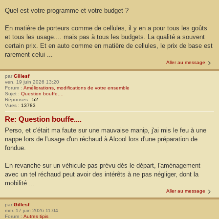
Quel est votre programme et votre budget ?
En matière de porteurs comme de cellules, il y en a pour tous les goûts
et tous les usage.... mais pas à tous les budgets. La qualité a souvent
certain prix. Et en auto comme en matière de cellules, le prix de base est
rarement celui ...
Aller au message
par
Gillesf
ven. 19 juin 2026 13:20
Forum :
Améliorations, modifications de votre ensemble
Sujet :
Question bouffe....
Réponses :
52
Vues :
13783
Re: Question bouffe....
Perso, et c'était ma faute sur une mauvaise manip, j'ai mis le feu à une
nappe lors de l'usage d'un réchaud à Alcool lors d'une préparation de
fondue.
En revanche sur un véhicule pas prévu dés le départ, l'aménagement
avec un tel réchaud peut avoir des intérêts à ne pas négliger, dont la
mobilité ...
Aller au message
par
Gillesf
mer. 17 juin 2026 11:04
Forum :
Autres tipis