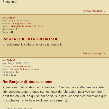
Bienvenue.
Aller au message
par
Gillesf
sam. 25 juil. 2026 18:08
Forum :
Voyages en cours
Sujet :
AFRIQUE DU NORD AU SUD
Réponses :
8
Vues :
671
Re: AFRIQUE DU NORD AU SUD
Effectivement, voila un engin pas courant.
Aller au message
par
Gillesf
mar. 14 juil. 2026 12:51
Forum :
Le caravansérail :
Sujet :
Bonjour @ toutes et tous
Réponses :
11
Vues :
4043
Re: Bonjour @ toutes et tous
Après avoir fait ta short list à Valloire , n'hésites pas à aller rendre visite
aux constructeurs retenus sur les lieux de fabrication pour voir comment
c'est fait en vrai, ce qui se cache sous la peau et poser les questions que
tu souhaites, et te faire expliquer au calme. 😉