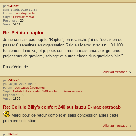
par
Gillesf
sam. 1 août 2026 16:33
Forum :
Les éléphants
Sujet :
Peinture raptor
Réponses :
20
Vues :
5144
Re: Peinture raptor
Je ne connais pas trop le "Raptor", en revanche j'ai eu l'occasion de
passer 6 semaines en organisation Raid au Maroc avec un HDJ 100
totalement Line Xé, et je peux confirmer la résistance aux griffures,
projections de graviers, sablage et autres chocs d'un quotidien "viril".
Pas d'éclat de ...
Aller au message
par
Gillesf
jeu. 30 juil. 2026 18:20
Forum :
Les cases à roulettes
Sujet :
Cellule Billy’s confort 240 sur Isuzu D-max extracab
Réponses :
18
Vues :
1399
Re: Cellule Billy’s confort 240 sur Isuzu D-max extracab
Merci pour ce retour complet et sans concession après cette
première utilisation.
Aller au message
par
Gillesf