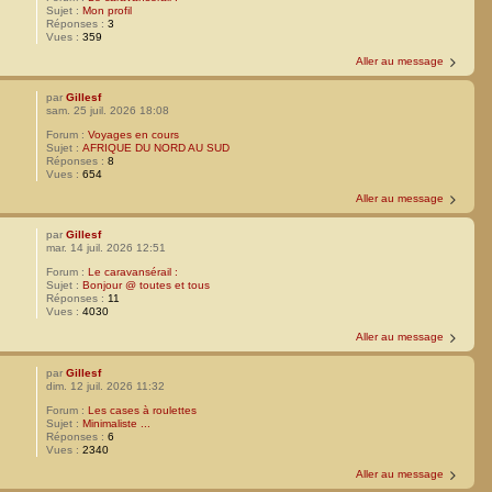
Sujet :
Mon profil
Réponses :
3
Vues :
359
Aller au message
par
Gillesf
sam. 25 juil. 2026 18:08
Forum :
Voyages en cours
Sujet :
AFRIQUE DU NORD AU SUD
Réponses :
8
Vues :
654
Aller au message
par
Gillesf
mar. 14 juil. 2026 12:51
Forum :
Le caravansérail :
Sujet :
Bonjour @ toutes et tous
Réponses :
11
Vues :
4030
Aller au message
par
Gillesf
dim. 12 juil. 2026 11:32
Forum :
Les cases à roulettes
Sujet :
Minimaliste ...
Réponses :
6
Vues :
2340
Aller au message