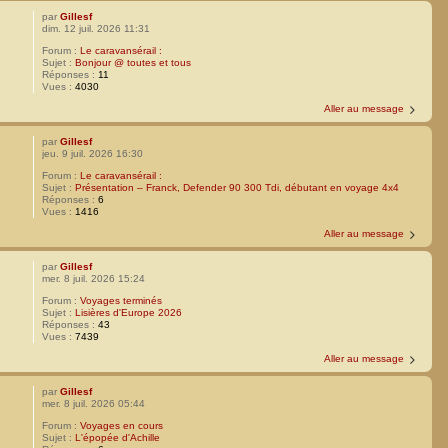
par
Gillesf
dim. 12 juil. 2026 11:31
Forum :
Le caravansérail :
Sujet :
Bonjour @ toutes et tous
Réponses :
11
Vues :
4030
Aller au message
par
Gillesf
jeu. 9 juil. 2026 16:30
Forum :
Le caravansérail :
Sujet :
Présentation – Franck, Defender 90 300 Tdi, débutant en voyage 4x4
Réponses :
6
Vues :
1416
Aller au message
par
Gillesf
mer. 8 juil. 2026 15:24
Forum :
Voyages terminés
Sujet :
Lisières d'Europe 2026
Réponses :
43
Vues :
7439
Aller au message
par
Gillesf
mer. 8 juil. 2026 05:44
Forum :
Voyages en cours
Sujet :
L'épopée d'Achille