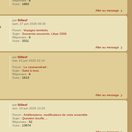
Réponses :
6
Vues :
1862
Aller au message
par
Gillesf
sam. 27 juin 2026 09:30
a
Forum :
Voyages terminés
Sujet :
Souvenirs souvenirs, Libye 2006
Réponses :
6
Vues :
3311
Aller au message
par
Gillesf
mar. 23 juin 2026 22:14
Forum :
Le caravansérail :
Sujet :
Salut à tous.
Réponses :
6
Vues :
1613
Aller au message
par
Gillesf
ven. 19 juin 2026 13:20
Forum :
Améliorations, modifications de votre ensemble
Sujet :
Question bouffe....
Réponses :
52
Vues :
13674
Aller au message