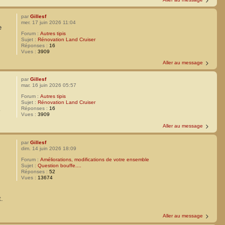
par
Gillesf
mer. 17 juin 2026 11:04
e
Forum :
Autres tipis
Sujet :
Rénovation Land Cruiser
Réponses :
16
Vues :
3909
Aller au message
par
Gillesf
mar. 16 juin 2026 05:57
Forum :
Autres tipis
Sujet :
Rénovation Land Cruiser
Réponses :
16
Vues :
3909
Aller au message
par
Gillesf
dim. 14 juin 2026 18:09
Forum :
Améliorations, modifications de votre ensemble
Sujet :
Question bouffe....
Réponses :
52
Vues :
13674
t.
Aller au message