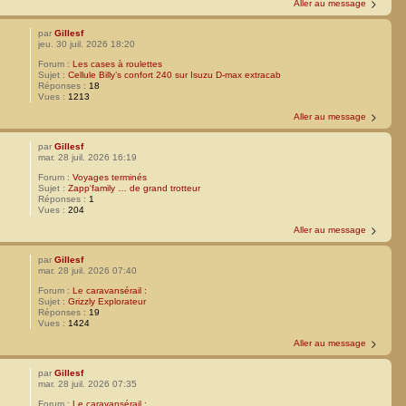
Aller au message
par
Gillesf
jeu. 30 juil. 2026 18:20
Forum :
Les cases à roulettes
Sujet :
Cellule Billy’s confort 240 sur Isuzu D-max extracab
Réponses :
18
Vues :
1213
Aller au message
par
Gillesf
mar. 28 juil. 2026 16:19
Forum :
Voyages terminés
Sujet :
Zapp'family … de grand trotteur
Réponses :
1
Vues :
204
Aller au message
par
Gillesf
mar. 28 juil. 2026 07:40
Forum :
Le caravansérail :
Sujet :
Grizzly Explorateur
Réponses :
19
Vues :
1424
Aller au message
par
Gillesf
mar. 28 juil. 2026 07:35
Forum :
Le caravansérail :