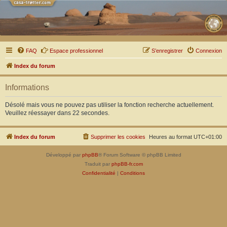
FAQ
Espace professionnel
S’enregistrer
Connexion
Index du forum
Informations
Désolé mais vous ne pouvez pas utiliser la fonction recherche actuellement.
Veuillez réessayer dans 22 secondes.
Index du forum
Supprimer les cookies
Heures au format
UTC+01:00
Développé par
phpBB
® Forum Software © phpBB Limited
Traduit par
phpBB-fr.com
Confidentialité
|
Conditions