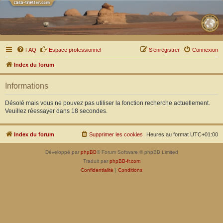
FAQ
Espace professionnel
S’enregistrer
Connexion
Index du forum
Informations
Désolé mais vous ne pouvez pas utiliser la fonction recherche actuellement.
Veuillez réessayer dans 18 secondes.
Index du forum
Supprimer les cookies
Heures au format
UTC+01:00
Développé par
phpBB
® Forum Software © phpBB Limited
Traduit par
phpBB-fr.com
Confidentialité
|
Conditions