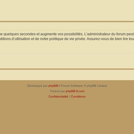
que quelques secondes et augmente vos possibilités. L’administrateur du forum pe
ions d’utilisation et de notre politique de vie privée. Assurez-vous de bien lire to
Développé par
phpBB
® Forum Software © phpBB Limited
Traduit par
phpBB-fr.com
Confidentialité
|
Conditions