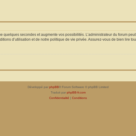
que quelques secondes et augmente vos possibilités. L’administrateur du forum pe
ions d’utilisation et de notre politique de vie privée. Assurez-vous de bien lire to
Développé par
phpBB
® Forum Software © phpBB Limited
Traduit par
phpBB-fr.com
Confidentialité
|
Conditions