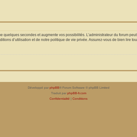
que quelques secondes et augmente vos possibilités. L’administrateur du forum pe
ions d’utilisation et de notre politique de vie privée. Assurez-vous de bien lire to
Développé par
phpBB
® Forum Software © phpBB Limited
Traduit par
phpBB-fr.com
Confidentialité
|
Conditions