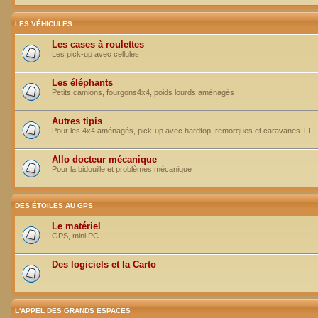
LES VÉHICULES
Les cases à roulettes
Les pick-up avec cellules
Les éléphants
Petits camions, fourgons4x4, poids lourds aménagés
Autres tipis
Pour les 4x4 aménagés, pick-up avec hardtop, remorques et caravanes TT
Allo docteur mécanique
Pour la bidouille et problèmes mécanique
DES ÉTOILES AU GPS
Le matériel
GPS, mini PC ...
Des logiciels et la Carto
L'APPEL DES GRANDS ESPACES