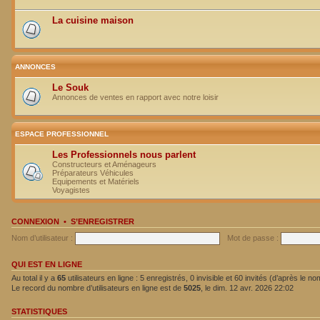
La cuisine maison
ANNONCES
Le Souk
Annonces de ventes en rapport avec notre loisir
ESPACE PROFESSIONNEL
Les Professionnels nous parlent
Constructeurs et Aménageurs
Préparateurs Véhicules
Equipements et Matériels
Voyagistes
CONNEXION
•
S’ENREGISTRER
Nom d’utilisateur :
Mot de passe :
QUI EST EN LIGNE
Au total il y a
65
utilisateurs en ligne : 5 enregistrés, 0 invisible et 60 invités (d’après le n
Le record du nombre d’utilisateurs en ligne est de
5025
, le dim. 12 avr. 2026 22:02
STATISTIQUES