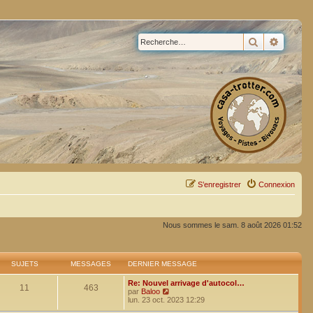
Rechercher
Recherc
S’enregistrer
Connexion
Nous sommes le sam. 8 août 2026 01:52
SUJETS
MESSAGES
DERNIER MESSAGE
Re: Nouvel arrivage d'autocol…
11
463
V
par
Baloo
o
lun. 23 oct. 2023 12:29
i