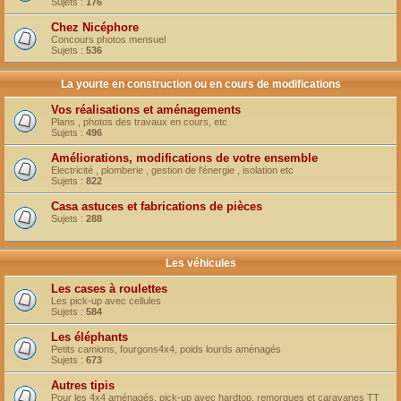
Sujets :
176
Chez Nicéphore
Concours photos mensuel
Sujets :
536
La yourte en construction ou en cours de modifications
Vos réalisations et aménagements
Plans , photos des travaux en cours, etc
Sujets :
496
Améliorations, modifications de votre ensemble
Electricité , plomberie , gestion de l'énergie , isolation etc
Sujets :
822
Casa astuces et fabrications de pièces
Sujets :
288
Les véhicules
Les cases à roulettes
Les pick-up avec cellules
Sujets :
584
Les éléphants
Petits camions, fourgons4x4, poids lourds aménagés
Sujets :
673
Autres tipis
Pour les 4x4 aménagés, pick-up avec hardtop, remorques et caravanes TT