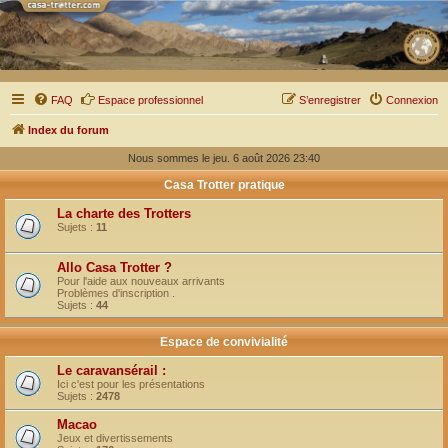
FAQ
Espace professionnel
S’enregistrer
Connexion
Index du forum
Nous sommes le jeu. 6 août 2026 23:40
Casa Trotter pratique
La charte des Trotters
Sujets :
11
Allo Casa Trotter ?
Pour l'aide aux nouveaux arrivants
Problèmes d'inscription .
Sujets :
44
Espace de convivialité
Le caravansérail :
Ici c'est pour les présentations
Sujets :
2478
Macao
Jeux et divertissements