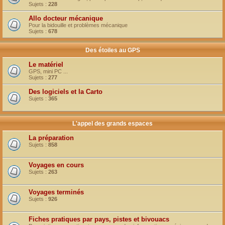
Sujets :
228
Allo docteur mécanique
Pour la bidouille et problèmes mécanique
Sujets :
678
Des étoiles au GPS
Le matériel
GPS, mini PC ...
Sujets :
277
Des logiciels et la Carto
Sujets :
365
L'appel des grands espaces
La préparation
Sujets :
858
Voyages en cours
Sujets :
263
Voyages terminés
Sujets :
926
Fiches pratiques par pays, pistes et bivouacs