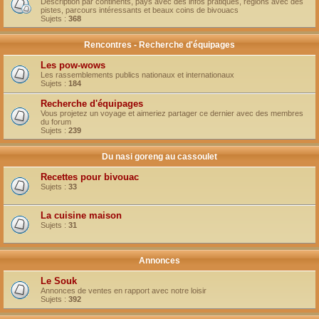
Description par continents, pays avec des infos pratiques, régions avec des
pistes, parcours intéressants et beaux coins de bivouacs
Sujets :
368
Rencontres - Recherche d'équipages
Les pow-wows
Les rassemblements publics nationaux et internationaux
Sujets :
184
Recherche d'équipages
Vous projetez un voyage et aimeriez partager ce dernier avec des membres
du forum
Sujets :
239
Du nasi goreng au cassoulet
Recettes pour bivouac
Sujets :
33
La cuisine maison
Sujets :
31
Annonces
Le Souk
Annonces de ventes en rapport avec notre loisir
Sujets :
392