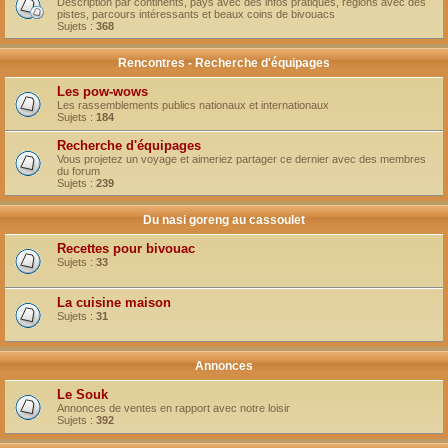
Description par continents, pays avec des infos pratiques, régions avec des
pistes, parcours intéressants et beaux coins de bivouacs
Sujets :
368
Rencontres - Recherche d'équipages
Les pow-wows
Les rassemblements publics nationaux et internationaux
Sujets :
184
Recherche d'équipages
Vous projetez un voyage et aimeriez partager ce dernier avec des membres
du forum
Sujets :
239
Du nasi goreng au cassoulet
Recettes pour bivouac
Sujets :
33
La cuisine maison
Sujets :
31
Annonces
Le Souk
Annonces de ventes en rapport avec notre loisir
Sujets :
392