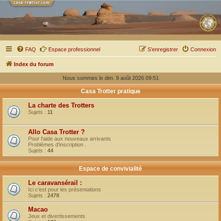
FAQ
Espace professionnel
S’enregistrer
Connexion
Index du forum
Nous sommes le dim. 9 août 2026 09:51
Casa Trotter pratique
La charte des Trotters
Sujets :
11
Allo Casa Trotter ?
Pour l'aide aux nouveaux arrivants
Problèmes d'inscription .
Sujets :
44
Espace de convivialité
Le caravansérail :
Ici c'est pour les présentations
Sujets :
2478
Macao
Jeux et divertissements