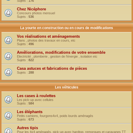
Sujets :
176
Chez Nicéphore
Concours photos mensuel
Sujets :
536
La yourte en construction ou en cours de modifications
Vos réalisations et aménagements
Plans , photos des travaux en cours, etc
Sujets :
496
Améliorations, modifications de votre ensemble
Electricité , plomberie , gestion de l'énergie , isolation etc
Sujets :
822
Casa astuces et fabrications de pièces
Sujets :
288
Les véhicules
Les cases à roulettes
Les pick-up avec cellules
Sujets :
584
Les éléphants
Petits camions, fourgons4x4, poids lourds aménagés
Sujets :
673
Autres tipis
Pour les 4x4 aménagés, pick-up avec hardtop, remorques et caravanes TT