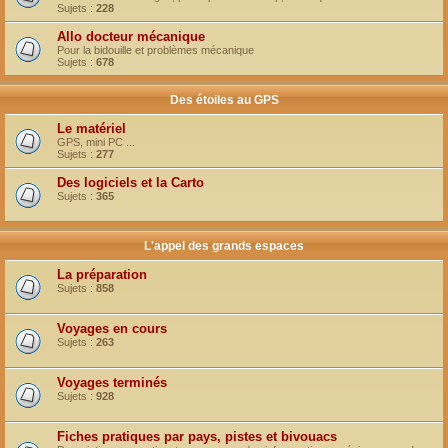
Sujets :
228
Allo docteur mécanique
Pour la bidouille et problèmes mécanique
Sujets :
678
Des étoiles au GPS
Le matériel
GPS, mini PC ...
Sujets :
277
Des logiciels et la Carto
Sujets :
365
L'appel des grands espaces
La préparation
Sujets :
858
Voyages en cours
Sujets :
263
Voyages terminés
Sujets :
928
Fiches pratiques par pays, pistes et bivouacs