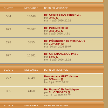
i
e
e
e
r
r
r
l
m
n
SUJETS
MESSAGES
DERNIER MESSAGE
e
e
i
d
s
e
Re: Cellule Billy’s confort 2…
e
s
584
10446
r
V
par
bemo
r
a
m
o
mar. 4 août 2026 20:02
n
g
e
i
i
e
s
r
e
Re: Peinture raptor
s
l
673
20867
r
V
par
quatraplaf
a
e
m
o
lun. 3 août 2026 14:51
g
d
e
i
e
e
s
r
r
Re: Présentation de mon HZJ 75
s
l
228
5355
n
V
par
Gurvan34
a
e
i
o
mar. 30 juin 2026 19:07
g
d
e
i
e
e
r
r
r
Re: ON CHANGE OU PAS ?
m
l
677
11861
V
n
par
Baloo
e
e
o
i
mer. 5 août 2026 16:02
s
d
i
e
s
e
r
r
a
r
l
m
g
n
SUJETS
MESSAGES
DERNIER MESSAGE
e
e
e
i
d
s
e
Paramétrage MPPT Victron
e
s
277
4849
r
V
par
JCMezzo
r
a
m
o
lun. 6 juil. 2026 06:57
n
g
e
i
i
e
s
r
e
Re: Promo OSMAnd Maps+
s
l
365
4160
r
V
par
ALLOBROGES
a
e
m
o
sam. 2 mai 2026 20:02
g
d
e
i
e
e
s
r
r
s
l
n
SUJETS
MESSAGES
DERNIER MESSAGE
a
e