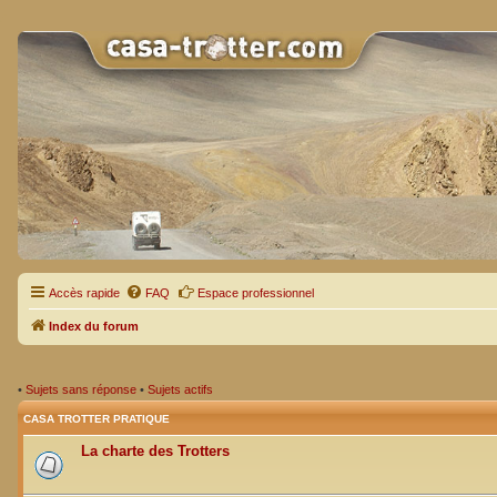
Accès rapide
FAQ
Espace professionnel
Index du forum
•
Sujets sans réponse
•
Sujets actifs
CASA TROTTER PRATIQUE
La charte des Trotters