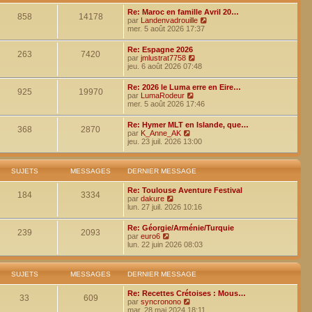
i
g
d
e
e
Re: Maroc en famille Avril 20…
e
858
14178
r
V
par
Landenvadrouille
r
m
o
mer. 5 août 2026 17:37
n
e
i
i
s
r
e
Re: Espagne 2026
s
l
263
7420
r
V
par
jmlustrat7758
a
e
m
o
jeu. 6 août 2026 07:48
g
d
e
i
e
e
s
r
r
Re: 2026 le Luma erre en Eire…
s
l
925
19970
V
n
par
LumaRodeur
a
e
o
i
mer. 5 août 2026 17:46
g
d
i
e
e
e
r
r
r
Re: Hymer MLT en Islande, que…
l
m
368
2870
V
n
par
K_Anne_AK
e
e
o
i
jeu. 23 juil. 2026 13:00
d
s
i
e
e
s
r
r
r
a
l
m
n
g
SUJETS
MESSAGES
DERNIER MESSAGE
e
e
i
e
d
s
e
Re: Toulouse Aventure Festival
e
s
184
3334
r
V
par
dakure
r
a
m
o
lun. 27 juil. 2026 10:16
n
g
e
i
i
e
s
r
e
Re: Géorgie/Arménie/Turquie
s
l
239
2093
r
V
par
euro6
a
e
m
o
lun. 22 juin 2026 08:03
g
d
e
i
e
e
s
r
r
s
l
n
SUJETS
MESSAGES
DERNIER MESSAGE
a
e
i
g
d
e
e
Re: Recettes Crétoises : Mous…
e
33
609
r
V
par
syncronono
r
m
o
mar. 28 mai 2024 18:11
n