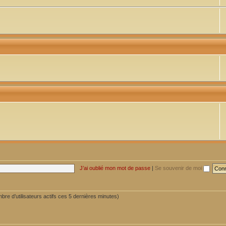
J’ai oublié mon mot de passe
|
Se souvenir de moi
ombre d’utilisateurs actifs ces 5 dernières minutes)