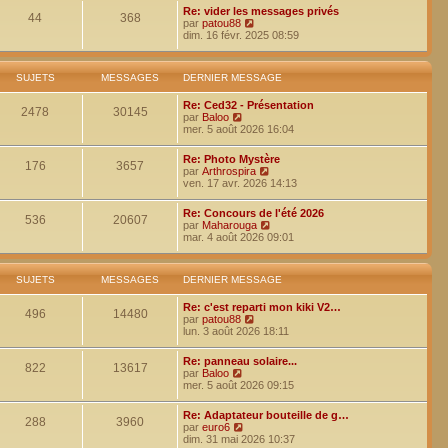
r
Re: vider les messages privés
l
44
368
V
par
patou88
e
o
dim. 16 févr. 2025 08:59
d
i
e
r
r
l
n
SUJETS
MESSAGES
DERNIER MESSAGE
e
i
d
e
Re: Ced32 - Présentation
e
2478
30145
r
V
par
Baloo
r
m
o
mer. 5 août 2026 16:04
n
e
i
i
s
r
e
Re: Photo Mystère
s
l
176
3657
r
V
par
Arthrospira
a
e
m
o
ven. 17 avr. 2026 14:13
g
d
e
i
e
e
s
r
r
Re: Concours de l'été 2026
s
l
536
20607
n
V
par
Maharouga
a
e
i
o
mar. 4 août 2026 09:01
g
d
e
i
e
e
r
r
r
m
l
n
SUJETS
MESSAGES
DERNIER MESSAGE
e
e
i
s
d
e
Re: c'est reparti mon kiki V2…
s
e
496
14480
r
V
par
patou88
a
r
m
o
lun. 3 août 2026 18:11
g
n
e
i
e
i
s
r
e
Re: panneau solaire...
s
l
822
13617
r
V
par
Baloo
a
e
m
o
mer. 5 août 2026 09:15
g
d
e
i
e
e
s
r
r
Re: Adaptateur bouteille de g…
s
l
288
3960
V
n
par
euro6
a
e
o
i
dim. 31 mai 2026 10:37
g
d