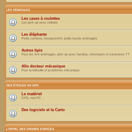
LES VÉHICULES
Les cases à roulettes
Les pick-up avec cellules
Les éléphants
Petits camions, fourgons4x4, poids lourds aménagés
Autres tipis
Pour les 4x4 aménagés, pick-up avec hardtop, remorques et caravanes TT
Allo docteur mécanique
Pour la bidouille et problèmes mécanique
DES ÉTOILES AU GPS
Le matériel
GPS, mini PC ...
Des logiciels et la Carto
L'APPEL DES GRANDS ESPACES