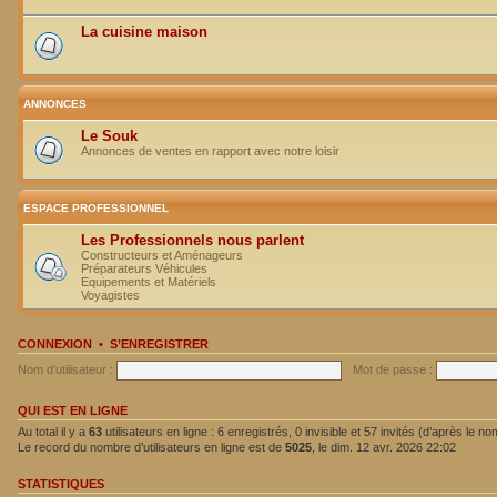
La cuisine maison
ANNONCES
Le Souk
Annonces de ventes en rapport avec notre loisir
ESPACE PROFESSIONNEL
Les Professionnels nous parlent
Constructeurs et Aménageurs
Préparateurs Véhicules
Equipements et Matériels
Voyagistes
CONNEXION
•
S’ENREGISTRER
Nom d’utilisateur :
Mot de passe :
QUI EST EN LIGNE
Au total il y a
63
utilisateurs en ligne : 6 enregistrés, 0 invisible et 57 invités (d’après le n
Le record du nombre d’utilisateurs en ligne est de
5025
, le dim. 12 avr. 2026 22:02
STATISTIQUES