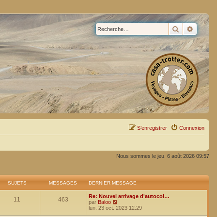
Rechercher
Recherc
S’enregistrer
Connexion
Nous sommes le jeu. 6 août 2026 09:57
SUJETS
MESSAGES
DERNIER MESSAGE
Re: Nouvel arrivage d'autocol…
11
463
V
par
Baloo
o
lun. 23 oct. 2023 12:29
i