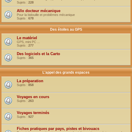
Sujets :
228
Allo docteur mécanique
Pour la bidouille et problèmes mécanique
Sujets :
678
Des étoiles au GPS
Le matériel
GPS, mini PC ...
Sujets :
277
Des logiciels et la Carto
Sujets :
365
L'appel des grands espaces
La préparation
Sujets :
858
Voyages en cours
Sujets :
263
Voyages terminés
Sujets :
927
Fiches pratiques par pays, pistes et bivouacs