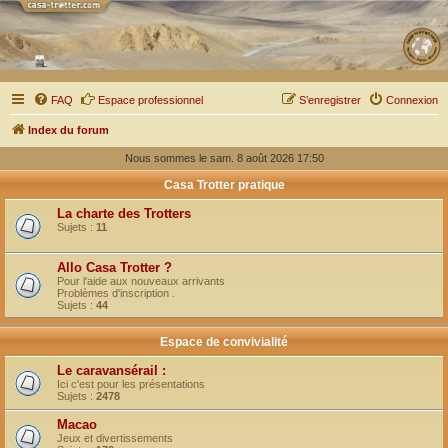
FAQ
Espace professionnel
S’enregistrer
Connexion
Index du forum
Nous sommes le sam. 8 août 2026 17:50
Casa Trotter pratique
La charte des Trotters
Sujets :
11
Allo Casa Trotter ?
Pour l'aide aux nouveaux arrivants
Problèmes d'inscription .
Sujets :
44
Espace de convivialité
Le caravansérail :
Ici c'est pour les présentations
Sujets :
2478
Macao
Jeux et divertissements