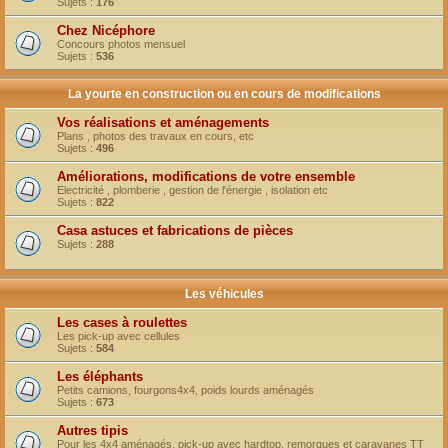
Sujets :
176
Chez Nicéphore
Concours photos mensuel
Sujets :
536
La yourte en construction ou en cours de modifications
Vos réalisations et aménagements
Plans , photos des travaux en cours, etc
Sujets :
496
Améliorations, modifications de votre ensemble
Electricité , plomberie , gestion de l'énergie , isolation etc
Sujets :
822
Casa astuces et fabrications de pièces
Sujets :
288
Les véhicules
Les cases à roulettes
Les pick-up avec cellules
Sujets :
584
Les éléphants
Petits camions, fourgons4x4, poids lourds aménagés
Sujets :
673
Autres tipis
Pour les 4x4 aménagés, pick-up avec hardtop, remorques et caravanes TT