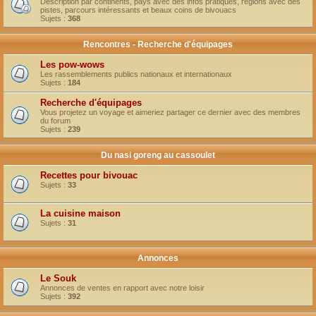
Description par continents, pays avec des infos pratiques, régions avec des
pistes, parcours intéressants et beaux coins de bivouacs
Sujets :
368
Rencontres - Recherche d'équipages
Les pow-wows
Les rassemblements publics nationaux et internationaux
Sujets :
184
Recherche d'équipages
Vous projetez un voyage et aimeriez partager ce dernier avec des membres
du forum
Sujets :
239
Du nasi goreng au cassoulet
Recettes pour bivouac
Sujets :
33
La cuisine maison
Sujets :
31
Annonces
Le Souk
Annonces de ventes en rapport avec notre loisir
Sujets :
392