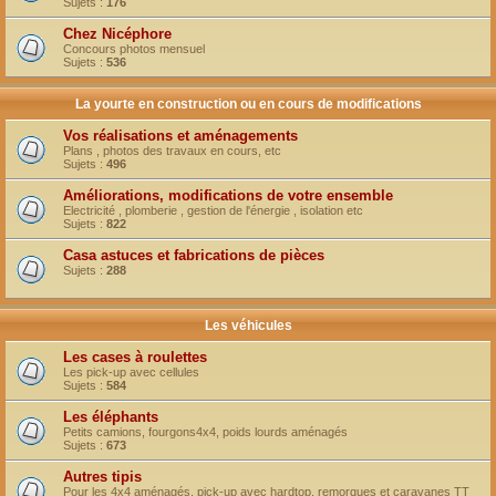
Sujets :
176
Chez Nicéphore
Concours photos mensuel
Sujets :
536
La yourte en construction ou en cours de modifications
Vos réalisations et aménagements
Plans , photos des travaux en cours, etc
Sujets :
496
Améliorations, modifications de votre ensemble
Electricité , plomberie , gestion de l'énergie , isolation etc
Sujets :
822
Casa astuces et fabrications de pièces
Sujets :
288
Les véhicules
Les cases à roulettes
Les pick-up avec cellules
Sujets :
584
Les éléphants
Petits camions, fourgons4x4, poids lourds aménagés
Sujets :
673
Autres tipis
Pour les 4x4 aménagés, pick-up avec hardtop, remorques et caravanes TT