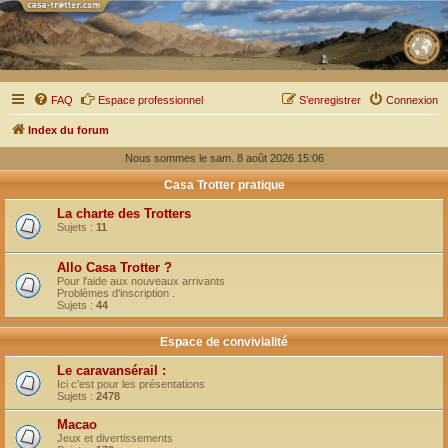
FAQ
Espace professionnel
S’enregistrer
Connexion
Index du forum
Nous sommes le sam. 8 août 2026 15:06
Casa Trotter pratique
La charte des Trotters
Sujets :
11
Allo Casa Trotter ?
Pour l'aide aux nouveaux arrivants
Problèmes d'inscription .
Sujets :
44
Espace de convivialité
Le caravansérail :
Ici c'est pour les présentations
Sujets :
2478
Macao
Jeux et divertissements