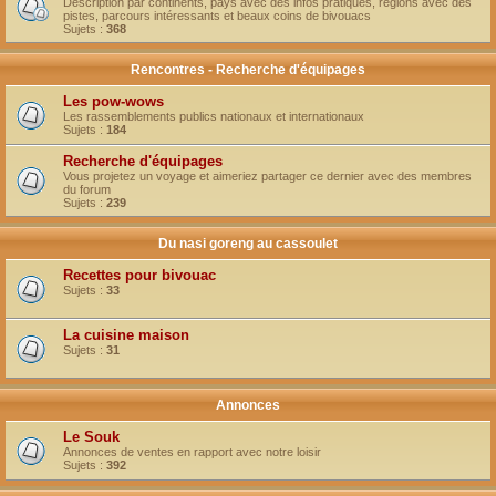
Description par continents, pays avec des infos pratiques, régions avec des
pistes, parcours intéressants et beaux coins de bivouacs
Sujets :
368
Rencontres - Recherche d'équipages
Les pow-wows
Les rassemblements publics nationaux et internationaux
Sujets :
184
Recherche d'équipages
Vous projetez un voyage et aimeriez partager ce dernier avec des membres
du forum
Sujets :
239
Du nasi goreng au cassoulet
Recettes pour bivouac
Sujets :
33
La cuisine maison
Sujets :
31
Annonces
Le Souk
Annonces de ventes en rapport avec notre loisir
Sujets :
392