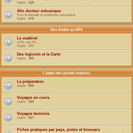
Sujets :
228
Allo docteur mécanique
Pour la bidouille et problèmes mécanique
Sujets :
678
Des étoiles au GPS
Le matériel
GPS, mini PC ...
Sujets :
277
Des logiciels et la Carto
Sujets :
365
L'appel des grands espaces
La préparation
Sujets :
858
Voyages en cours
Sujets :
263
Voyages terminés
Sujets :
927
Fiches pratiques par pays, pistes et bivouacs