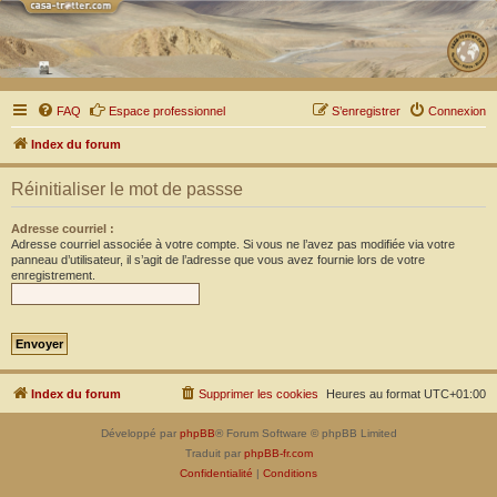
FAQ
Espace professionnel
S’enregistrer
Connexion
Index du forum
Réinitialiser le mot de passse
Adresse courriel :
Adresse courriel associée à votre compte. Si vous ne l’avez pas modifiée via votre
panneau d’utilisateur, il s’agit de l’adresse que vous avez fournie lors de votre
enregistrement.
Index du forum
Supprimer les cookies
Heures au format
UTC+01:00
Développé par
phpBB
® Forum Software © phpBB Limited
Traduit par
phpBB-fr.com
Confidentialité
|
Conditions