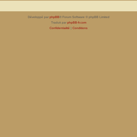
Développé par
phpBB
® Forum Software © phpBB Limited
Traduit par
phpBB-fr.com
Confidentialité
|
Conditions