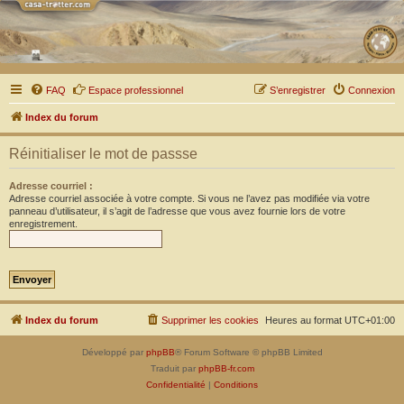
FAQ
Espace professionnel
S’enregistrer
Connexion
Index du forum
Réinitialiser le mot de passse
Adresse courriel :
Adresse courriel associée à votre compte. Si vous ne l’avez pas modifiée via votre
panneau d’utilisateur, il s’agit de l’adresse que vous avez fournie lors de votre
enregistrement.
Index du forum
Supprimer les cookies
Heures au format
UTC+01:00
Développé par
phpBB
® Forum Software © phpBB Limited
Traduit par
phpBB-fr.com
Confidentialité
|
Conditions