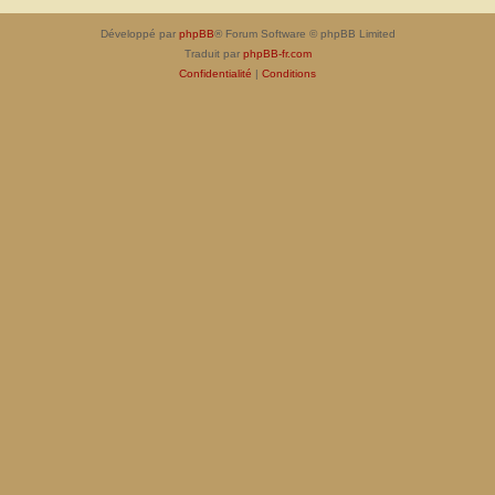
Développé par
phpBB
® Forum Software © phpBB Limited
Traduit par
phpBB-fr.com
Confidentialité
|
Conditions