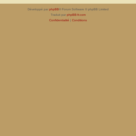
Développé par
phpBB
® Forum Software © phpBB Limited
Traduit par
phpBB-fr.com
Confidentialité
|
Conditions