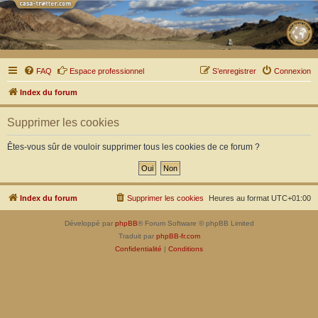
FAQ
Espace professionnel
S’enregistrer
Connexion
Index du forum
Supprimer les cookies
Êtes-vous sûr de vouloir supprimer tous les cookies de ce forum ?
Index du forum
Supprimer les cookies
Heures au format
UTC+01:00
Développé par
phpBB
® Forum Software © phpBB Limited
Traduit par
phpBB-fr.com
Confidentialité
|
Conditions