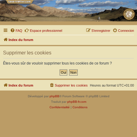
FAQ
Espace professionnel
S’enregistrer
Connexion
Index du forum
Supprimer les cookies
Êtes-vous sûr de vouloir supprimer tous les cookies de ce forum ?
Index du forum
Supprimer les cookies
Heures au format
UTC+01:00
Développé par
phpBB
® Forum Software © phpBB Limited
Traduit par
phpBB-fr.com
Confidentialité
|
Conditions