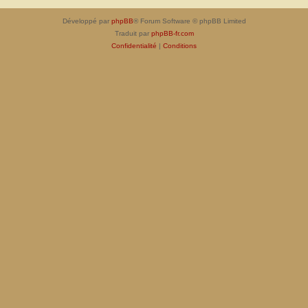
Développé par
phpBB
® Forum Software © phpBB Limited
Traduit par
phpBB-fr.com
Confidentialité
|
Conditions