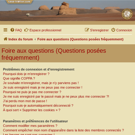
FAQ
Espace professionnel
S’enregistrer
Connexion
Index du forum
Foire aux questions (Questions posées fréquemment)
Foire aux questions (Questions posées
fréquemment)
Problèmes de connexion et d’enregistrement
Pourquoi dois-je m’enregistrer ?
Que signifie COPPA ?
Je souhaite m’enregistrer, mais je n’y parviens pas !
Je suis enregistré mais je ne peux pas me connecter !
Pourquoi ne puis-je pas me connecter ?
Je me suis enregistré par le passé mais je ne peux plus me connecter ?!
J’ai perdu mon mot de passe !
Pourquoi suis-je automatiquement déconnecté ?
À quoi sert « Supprimer les cookies » ?
Paramètres et préférences de l’utilisateur
Comment modifier mes paramètres ?
Comment empêcher mon nom d’apparaître dans la liste des membres connectés ?
Les heures ne sont pas correctes !