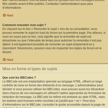
que l’administrateur vous ait placé dans un groupe dont les messages doivent
être validés avant d’être publiés. Contactez l’administrateur pour plus
d’informations.
Haut
Comment remonter mon sujet ?
En cliquant sur le lien « Remonter le sujet » lors de sa consultation, vous
pouvez
remonter
le sujet en haut du forum sur la première page. Par ailleurs, si
vous ne voyez pas ce lien, cela signifie que la remontée de sujet est
désactivée ou que l’intervalle de temps pour autoriser la remontée n’est pas
atteint. Il est également possible de remonter un sujet simplement en y
répondant. Néanmoins, assurez-vous de respecter les règles du forum en le
faisant.
Haut
Mise en forme et types de sujets
Que sont les BBCodes ?
Le BBCode est une implantation spéciale au langage HTML, offrant un large
contrôle de mise en forme des éléments d’un message. L’administrateur peut
décider si vous pouvez utiliser les BBCodes, vous pouvez aussi les désactiver
dans chacun de vos messages en utilisant l’option appropriée du formulaire de
rédaction de message. Le BBCode lui-même est similaire au style HTML, mais
les balises sont incluses entre crochets [ et ] plutôt que < et >. Pour plus
d’informations sur le BBCode, consultez le guide accessible depuis la page de