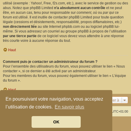
utilisé (exemple : Yahoo!, Free, f2s.com, etc.), avec le service de gestion ou des
abus. Notez que phpBB Limited
n’a absolument aucun contrôle
et ne peut
être, en aucun cas, tenu pour responsable sur
comment
,
où
ou
par qui
ce
forum est utilisé. Il est inutile de contacter phpBB Limited pour toute question
légale (cessions et désistements, responsabilité, propos diffamatoires, etc.)
non directement liée
au site Internet phpbb.com ou au logiciel phpBB lui-
même. Si vous adressez un courriel au groupe phpBB à propos de l’utilisation
par une tierce partie
de ce logiciel vous devez vous attendre à une réponse
très courte voire à aucune réponse du tout.
Haut
Comment puis-je contacter un administrateur du forum ?
Pour l’ensemble des utilisateurs du forum, vous pouvez utiliser le lien « Nous
contacter », si ce dernier a été activé par un administrateur.
Pour les membres du forum, vous pouvez également utiliser le lien « L’équipe
du forum ».
Haut
En poursuivant votre navigation, vous acceptez
Aller à
l’utilisation de cookies.
En savoir plus
Index du forum
Supprimer les cookies
Heures au format
UTC+01:00
OK
Développé par
phpBB
® Forum Software © phpBB Limited
Traduit par
phpBB-fr.com