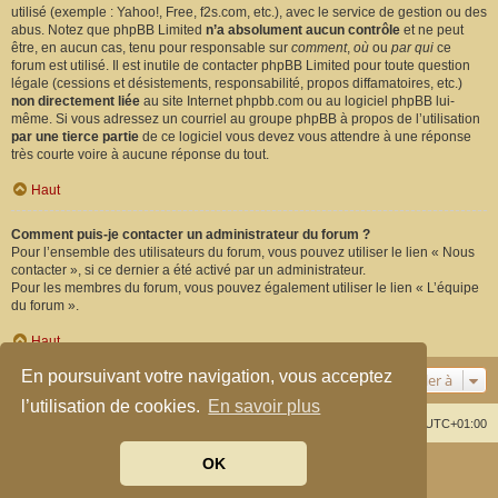
utilisé (exemple : Yahoo!, Free, f2s.com, etc.), avec le service de gestion ou des
abus. Notez que phpBB Limited
n’a absolument aucun contrôle
et ne peut
être, en aucun cas, tenu pour responsable sur
comment
,
où
ou
par qui
ce
forum est utilisé. Il est inutile de contacter phpBB Limited pour toute question
légale (cessions et désistements, responsabilité, propos diffamatoires, etc.)
non directement liée
au site Internet phpbb.com ou au logiciel phpBB lui-
même. Si vous adressez un courriel au groupe phpBB à propos de l’utilisation
par une tierce partie
de ce logiciel vous devez vous attendre à une réponse
très courte voire à aucune réponse du tout.
Haut
Comment puis-je contacter un administrateur du forum ?
Pour l’ensemble des utilisateurs du forum, vous pouvez utiliser le lien « Nous
contacter », si ce dernier a été activé par un administrateur.
Pour les membres du forum, vous pouvez également utiliser le lien « L’équipe
du forum ».
Haut
En poursuivant votre navigation, vous acceptez
Aller à
l’utilisation de cookies.
En savoir plus
Index du forum
Supprimer les cookies
Heures au format
UTC+01:00
OK
Développé par
phpBB
® Forum Software © phpBB Limited
Traduit par
phpBB-fr.com