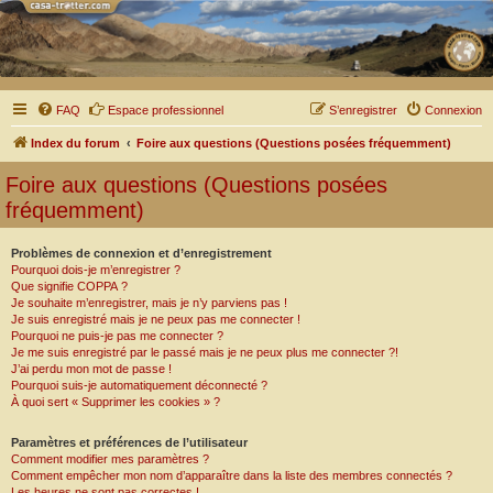
FAQ
Espace professionnel
S’enregistrer
Connexion
Index du forum
Foire aux questions (Questions posées fréquemment)
Foire aux questions (Questions posées
fréquemment)
Problèmes de connexion et d’enregistrement
Pourquoi dois-je m’enregistrer ?
Que signifie COPPA ?
Je souhaite m’enregistrer, mais je n’y parviens pas !
Je suis enregistré mais je ne peux pas me connecter !
Pourquoi ne puis-je pas me connecter ?
Je me suis enregistré par le passé mais je ne peux plus me connecter ?!
J’ai perdu mon mot de passe !
Pourquoi suis-je automatiquement déconnecté ?
À quoi sert « Supprimer les cookies » ?
Paramètres et préférences de l’utilisateur
Comment modifier mes paramètres ?
Comment empêcher mon nom d’apparaître dans la liste des membres connectés ?
Les heures ne sont pas correctes !