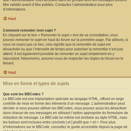
que l’administrateur vous ait placé dans un groupe dont les messages doivent
être validés avant d’être publiés. Contactez l’administrateur pour plus
d’informations.
Haut
Comment remonter mon sujet ?
En cliquant sur le lien « Remonter le sujet » lors de sa consultation, vous
pouvez
remonter
le sujet en haut du forum sur la première page. Par ailleurs, si
vous ne voyez pas ce lien, cela signifie que la remontée de sujet est
désactivée ou que l’intervalle de temps pour autoriser la remontée n’est pas
atteint. Il est également possible de remonter un sujet simplement en y
répondant. Néanmoins, assurez-vous de respecter les règles du forum en le
faisant.
Haut
Mise en forme et types de sujets
Que sont les BBCodes ?
Le BBCode est une implantation spéciale au langage HTML, offrant un large
contrôle de mise en forme des éléments d’un message. L’administrateur peut
décider si vous pouvez utiliser les BBCodes, vous pouvez aussi les désactiver
dans chacun de vos messages en utilisant l’option appropriée du formulaire de
rédaction de message. Le BBCode lui-même est similaire au style HTML, mais
les balises sont incluses entre crochets [ et ] plutôt que < et >. Pour plus
d’informations sur le BBCode, consultez le guide accessible depuis la page de