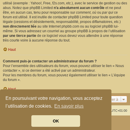
utilisé (exemple : Yahoo!, Free, f2s.com, etc.), avec le service de gestion ou des
abus. Notez que phpBB Limited
n’a absolument aucun contrôle
et ne peut
être, en aucun cas, tenu pour responsable sur
comment
,
où
ou
par qui
ce
forum est utilisé. Il est inutile de contacter phpBB Limited pour toute question
légale (cessions et désistements, responsabilité, propos diffamatoires, etc.)
non directement liée
au site Internet phpbb.com ou au logiciel phpBB lui-
même. Si vous adressez un courriel au groupe phpBB à propos de l’utilisation
par une tierce partie
de ce logiciel vous devez vous attendre à une réponse
très courte voire à aucune réponse du tout.
Haut
Comment puis-je contacter un administrateur du forum ?
Pour l’ensemble des utilisateurs du forum, vous pouvez utiliser le lien « Nous
contacter », si ce dernier a été activé par un administrateur.
Pour les membres du forum, vous pouvez également utiliser le lien « L’équipe
du forum ».
Haut
En poursuivant votre navigation, vous acceptez
Aller à
l’utilisation de cookies.
En savoir plus
Index du forum
Supprimer les cookies
Heures au format
UTC+01:00
OK
Développé par
phpBB
® Forum Software © phpBB Limited
Traduit par
phpBB-fr.com