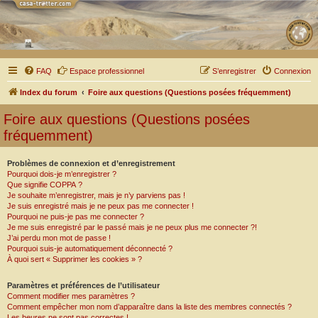
FAQ
Espace professionnel
S’enregistrer
Connexion
Index du forum
Foire aux questions (Questions posées fréquemment)
Foire aux questions (Questions posées
fréquemment)
Problèmes de connexion et d’enregistrement
Pourquoi dois-je m’enregistrer ?
Que signifie COPPA ?
Je souhaite m’enregistrer, mais je n’y parviens pas !
Je suis enregistré mais je ne peux pas me connecter !
Pourquoi ne puis-je pas me connecter ?
Je me suis enregistré par le passé mais je ne peux plus me connecter ?!
J’ai perdu mon mot de passe !
Pourquoi suis-je automatiquement déconnecté ?
À quoi sert « Supprimer les cookies » ?
Paramètres et préférences de l’utilisateur
Comment modifier mes paramètres ?
Comment empêcher mon nom d’apparaître dans la liste des membres connectés ?
Les heures ne sont pas correctes !