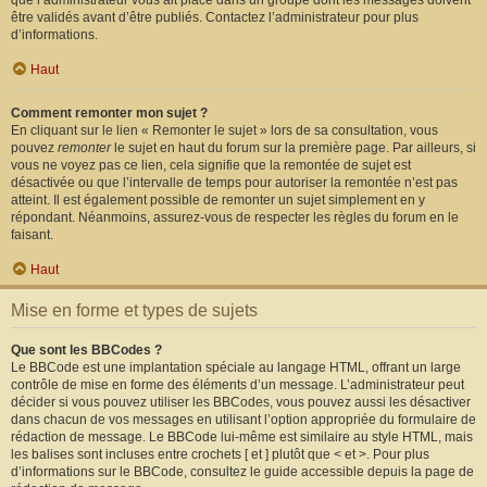
que l’administrateur vous ait placé dans un groupe dont les messages doivent
être validés avant d’être publiés. Contactez l’administrateur pour plus
d’informations.
Haut
Comment remonter mon sujet ?
En cliquant sur le lien « Remonter le sujet » lors de sa consultation, vous
pouvez
remonter
le sujet en haut du forum sur la première page. Par ailleurs, si
vous ne voyez pas ce lien, cela signifie que la remontée de sujet est
désactivée ou que l’intervalle de temps pour autoriser la remontée n’est pas
atteint. Il est également possible de remonter un sujet simplement en y
répondant. Néanmoins, assurez-vous de respecter les règles du forum en le
faisant.
Haut
Mise en forme et types de sujets
Que sont les BBCodes ?
Le BBCode est une implantation spéciale au langage HTML, offrant un large
contrôle de mise en forme des éléments d’un message. L’administrateur peut
décider si vous pouvez utiliser les BBCodes, vous pouvez aussi les désactiver
dans chacun de vos messages en utilisant l’option appropriée du formulaire de
rédaction de message. Le BBCode lui-même est similaire au style HTML, mais
les balises sont incluses entre crochets [ et ] plutôt que < et >. Pour plus
d’informations sur le BBCode, consultez le guide accessible depuis la page de