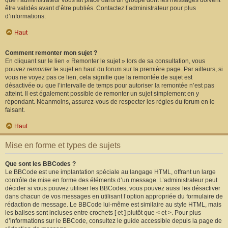
que l’administrateur vous ait placé dans un groupe dont les messages doivent
être validés avant d’être publiés. Contactez l’administrateur pour plus
d’informations.
Haut
Comment remonter mon sujet ?
En cliquant sur le lien « Remonter le sujet » lors de sa consultation, vous
pouvez
remonter
le sujet en haut du forum sur la première page. Par ailleurs, si
vous ne voyez pas ce lien, cela signifie que la remontée de sujet est
désactivée ou que l’intervalle de temps pour autoriser la remontée n’est pas
atteint. Il est également possible de remonter un sujet simplement en y
répondant. Néanmoins, assurez-vous de respecter les règles du forum en le
faisant.
Haut
Mise en forme et types de sujets
Que sont les BBCodes ?
Le BBCode est une implantation spéciale au langage HTML, offrant un large
contrôle de mise en forme des éléments d’un message. L’administrateur peut
décider si vous pouvez utiliser les BBCodes, vous pouvez aussi les désactiver
dans chacun de vos messages en utilisant l’option appropriée du formulaire de
rédaction de message. Le BBCode lui-même est similaire au style HTML, mais
les balises sont incluses entre crochets [ et ] plutôt que < et >. Pour plus
d’informations sur le BBCode, consultez le guide accessible depuis la page de