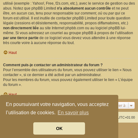
utilisé (exemple : Yahoo!, Free, f2s.com, etc.), avec le service de gestion ou des
abus. Notez que phpBB Limited
n’a absolument aucun contrôle
et ne peut
être, en aucun cas, tenu pour responsable sur
comment
,
où
ou
par qui
ce
forum est utilisé. Il est inutile de contacter phpBB Limited pour toute question
légale (cessions et désistements, responsabilité, propos diffamatoires, etc.)
non directement liée
au site Internet phpbb.com ou au logiciel phpBB lui-
même. Si vous adressez un courriel au groupe phpBB à propos de l’utilisation
par une tierce partie
de ce logiciel vous devez vous attendre à une réponse
très courte voire à aucune réponse du tout.
Haut
Comment puis-je contacter un administrateur du forum ?
Pour l’ensemble des utilisateurs du forum, vous pouvez utiliser le lien « Nous
contacter », si ce dernier a été activé par un administrateur.
Pour les membres du forum, vous pouvez également utiliser le lien « L’équipe
du forum ».
Haut
En poursuivant votre navigation, vous acceptez
Aller à
l’utilisation de cookies.
En savoir plus
Index du forum
Supprimer les cookies
Heures au format
UTC+01:00
OK
Développé par
phpBB
® Forum Software © phpBB Limited
Traduit par
phpBB-fr.com