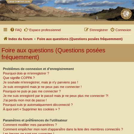
FAQ
Espace professionnel
S’enregistrer
Connexion
Index du forum
Foire aux questions (Questions posées fréquemment)
Foire aux questions (Questions posées
fréquemment)
Problèmes de connexion et d’enregistrement
Pourquoi dois-je m’enregistrer ?
Que signifie COPPA ?
Je souhaite m’enregistrer, mais je n’y parviens pas !
Je suis enregistré mais je ne peux pas me connecter !
Pourquoi ne puis-je pas me connecter ?
Je me suis enregistré par le passé mais je ne peux plus me connecter ?!
J’ai perdu mon mot de passe !
Pourquoi suis-je automatiquement déconnecté ?
À quoi sert « Supprimer les cookies » ?
Paramètres et préférences de l’utilisateur
Comment modifier mes paramètres ?
Comment empêcher mon nom d’apparaître dans la liste des membres connectés ?
Les heures ne sont pas correctes !