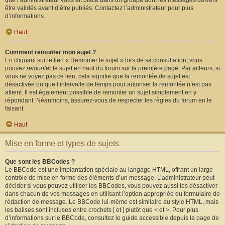
que l’administrateur vous ait placé dans un groupe dont les messages doivent
être validés avant d’être publiés. Contactez l’administrateur pour plus
d’informations.
Haut
Comment remonter mon sujet ?
En cliquant sur le lien « Remonter le sujet » lors de sa consultation, vous
pouvez
remonter
le sujet en haut du forum sur la première page. Par ailleurs, si
vous ne voyez pas ce lien, cela signifie que la remontée de sujet est
désactivée ou que l’intervalle de temps pour autoriser la remontée n’est pas
atteint. Il est également possible de remonter un sujet simplement en y
répondant. Néanmoins, assurez-vous de respecter les règles du forum en le
faisant.
Haut
Mise en forme et types de sujets
Que sont les BBCodes ?
Le BBCode est une implantation spéciale au langage HTML, offrant un large
contrôle de mise en forme des éléments d’un message. L’administrateur peut
décider si vous pouvez utiliser les BBCodes, vous pouvez aussi les désactiver
dans chacun de vos messages en utilisant l’option appropriée du formulaire de
rédaction de message. Le BBCode lui-même est similaire au style HTML, mais
les balises sont incluses entre crochets [ et ] plutôt que < et >. Pour plus
d’informations sur le BBCode, consultez le guide accessible depuis la page de