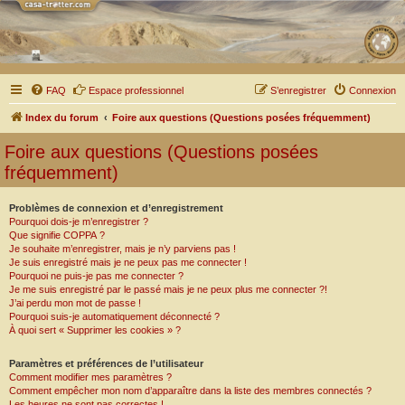
FAQ
Espace professionnel
S’enregistrer
Connexion
Index du forum
Foire aux questions (Questions posées fréquemment)
Foire aux questions (Questions posées
fréquemment)
Problèmes de connexion et d’enregistrement
Pourquoi dois-je m’enregistrer ?
Que signifie COPPA ?
Je souhaite m’enregistrer, mais je n’y parviens pas !
Je suis enregistré mais je ne peux pas me connecter !
Pourquoi ne puis-je pas me connecter ?
Je me suis enregistré par le passé mais je ne peux plus me connecter ?!
J’ai perdu mon mot de passe !
Pourquoi suis-je automatiquement déconnecté ?
À quoi sert « Supprimer les cookies » ?
Paramètres et préférences de l’utilisateur
Comment modifier mes paramètres ?
Comment empêcher mon nom d’apparaître dans la liste des membres connectés ?
Les heures ne sont pas correctes !