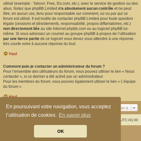
utilisé (exemple : Yahoo!, Free, f2s.com, etc.), avec le service de gestion ou des
abus. Notez que phpBB Limited
n’a absolument aucun contrôle
et ne peut
être, en aucun cas, tenu pour responsable sur
comment
,
où
ou
par qui
ce
forum est utilisé. Il est inutile de contacter phpBB Limited pour toute question
légale (cessions et désistements, responsabilité, propos diffamatoires, etc.)
non directement liée
au site Internet phpbb.com ou au logiciel phpBB lui-
même. Si vous adressez un courriel au groupe phpBB à propos de l’utilisation
par une tierce partie
de ce logiciel vous devez vous attendre à une réponse
très courte voire à aucune réponse du tout.
Haut
Comment puis-je contacter un administrateur du forum ?
Pour l’ensemble des utilisateurs du forum, vous pouvez utiliser le lien « Nous
contacter », si ce dernier a été activé par un administrateur.
Pour les membres du forum, vous pouvez également utiliser le lien « L’équipe
du forum ».
Haut
En poursuivant votre navigation, vous acceptez
Aller à
l’utilisation de cookies.
En savoir plus
Index du forum
Supprimer les cookies
Heures au format
UTC+01:00
OK
Développé par
phpBB
® Forum Software © phpBB Limited
Traduit par
phpBB-fr.com