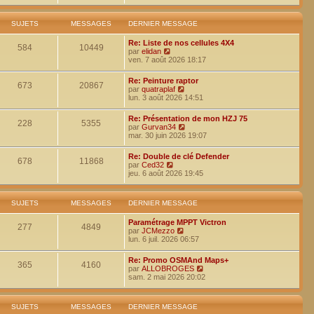
i
e
e
e
r
r
r
l
m
n
SUJETS
MESSAGES
DERNIER MESSAGE
e
e
i
d
s
e
Re: Liste de nos cellules 4X4
e
s
584
10449
r
V
par
elidan
r
a
m
o
ven. 7 août 2026 18:17
n
g
e
i
i
e
s
r
e
Re: Peinture raptor
s
l
673
20867
r
V
par
quatraplaf
a
e
m
o
lun. 3 août 2026 14:51
g
d
e
i
e
e
s
r
r
Re: Présentation de mon HZJ 75
s
l
228
5355
n
V
par
Gurvan34
a
e
i
o
mar. 30 juin 2026 19:07
g
d
e
i
e
e
r
r
r
Re: Double de clé Defender
m
l
678
11868
V
n
par
Ced32
e
e
o
i
jeu. 6 août 2026 19:45
s
d
i
e
s
e
r
r
a
r
l
m
g
n
SUJETS
MESSAGES
DERNIER MESSAGE
e
e
e
i
d
s
e
Paramétrage MPPT Victron
e
s
277
4849
r
V
par
JCMezzo
r
a
m
o
lun. 6 juil. 2026 06:57
n
g
e
i
i
e
s
r
e
Re: Promo OSMAnd Maps+
s
l
365
4160
r
V
par
ALLOBROGES
a
e
m
o
sam. 2 mai 2026 20:02
g
d
e
i
e
e
s
r
r
s
l
n
SUJETS
MESSAGES
DERNIER MESSAGE
a
e