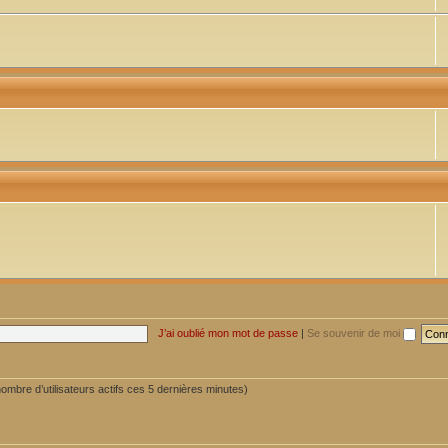
J’ai oublié mon mot de passe
|
Se souvenir de moi
e nombre d’utilisateurs actifs ces 5 dernières minutes)