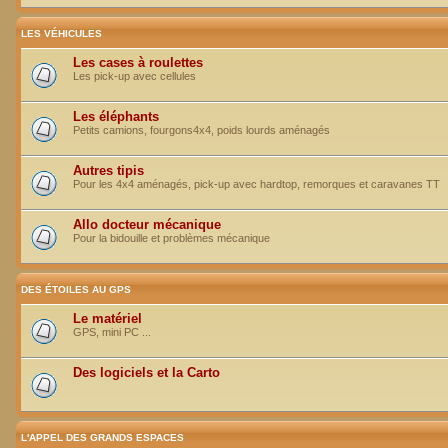
LES VÉHICULES
Les cases à roulettes
Les pick-up avec cellules
Les éléphants
Petits camions, fourgons4x4, poids lourds aménagés
Autres tipis
Pour les 4x4 aménagés, pick-up avec hardtop, remorques et caravanes TT
Allo docteur mécanique
Pour la bidouille et problèmes mécanique
DES ÉTOILES AU GPS
Le matériel
GPS, mini PC ...
Des logiciels et la Carto
L'APPEL DES GRANDS ESPACES