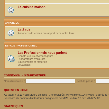
La cuisine maison
ANNONCES
Le Souk
Annonces de ventes en rapport avec notre loisir
ESPACE PROFESSIONNEL
Les Professionnels nous parlent
Constructeurs et Aménageurs
Préparateurs Véhicules
Equipements et Matériels
Voyagistes
CONNEXION
•
S’ENREGISTRER
Nom d’utilisateur :
Mot de passe :
QUI EST EN LIGNE
Au total il y a
107
utilisateurs en ligne : 3 enregistrés, 0 invisible et 104 invités (d’après l
Le record du nombre d’utilisateurs en ligne est de
5025
, le dim. 12 avr. 2026 22:02
STATISTIQUES