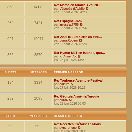
i
g
d
e
e
Re: Maroc en famille Avril 20…
e
858
14179
r
V
par
L’épopée d’Achille
r
m
o
ven. 7 août 2026 04:23
n
e
i
i
s
r
e
Re: Espagne 2026
s
l
263
7421
r
V
par
jmlustrat7758
a
e
m
o
ven. 7 août 2026 15:54
g
d
e
i
e
e
s
r
r
Re: 2026 le Luma erre en Eire…
s
l
927
19977
V
n
par
LumaRodeur
a
e
o
i
ven. 7 août 2026 18:28
g
d
i
e
e
e
r
r
r
Re: Hymer MLT en Islande, que…
l
m
368
2870
V
n
par
K_Anne_AK
e
e
o
i
jeu. 23 juil. 2026 13:00
d
s
i
e
e
s
r
r
r
a
l
m
n
g
SUJETS
MESSAGES
DERNIER MESSAGE
e
e
i
e
d
s
e
Re: Toulouse Aventure Festival
e
s
184
3334
r
V
par
dakure
r
a
m
o
lun. 27 juil. 2026 10:16
n
g
e
i
i
e
s
r
e
Re: Géorgie/Arménie/Turquie
s
l
239
2093
r
V
par
euro6
a
e
m
o
lun. 22 juin 2026 08:03
g
d
e
i
e
e
s
r
r
s
l
n
SUJETS
MESSAGES
DERNIER MESSAGE
a
e
i
g
d
e
e
Re: Recettes Crétoises : Mous…
e
33
609
r
V
par
syncronono
r
m
o
mar. 28 mai 2024 18:11
n