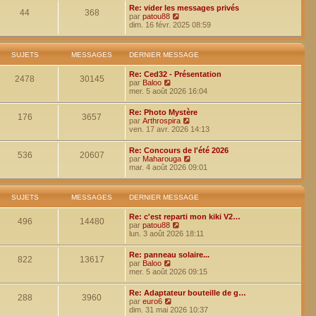
r
Re: vider les messages privés
l
44
368
V
par
patou88
e
o
dim. 16 févr. 2025 08:59
d
i
e
r
r
l
n
SUJETS
MESSAGES
DERNIER MESSAGE
e
i
d
e
Re: Ced32 - Présentation
e
2478
30145
r
V
par
Baloo
r
m
o
mer. 5 août 2026 16:04
n
e
i
i
s
r
e
Re: Photo Mystère
s
l
176
3657
r
V
par
Arthrospira
a
e
m
o
ven. 17 avr. 2026 14:13
g
d
e
i
e
e
s
r
r
Re: Concours de l'été 2026
s
l
536
20607
n
V
par
Maharouga
a
e
i
o
mar. 4 août 2026 09:01
g
d
e
i
e
e
r
r
r
m
l
n
SUJETS
MESSAGES
DERNIER MESSAGE
e
e
i
s
d
e
Re: c'est reparti mon kiki V2…
s
e
496
14480
r
V
par
patou88
a
r
m
o
lun. 3 août 2026 18:11
g
n
e
i
e
i
s
r
e
Re: panneau solaire...
s
l
822
13617
r
V
par
Baloo
a
e
m
o
mer. 5 août 2026 09:15
g
d
e
i
e
e
s
r
r
Re: Adaptateur bouteille de g…
s
l
288
3960
V
n
par
euro6
a
e
o
i
dim. 31 mai 2026 10:37
g
d