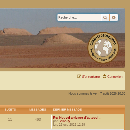
Rechercher
Recherc
S’enregistrer
Connexion
Nous sommes le ven. 7 août 2026 20:30
SUJETS
MESSAGES
DERNIER MESSAGE
Re: Nouvel arrivage d'autocol…
11
463
V
par
Baloo
o
lun. 23 oct. 2023 12:29
i